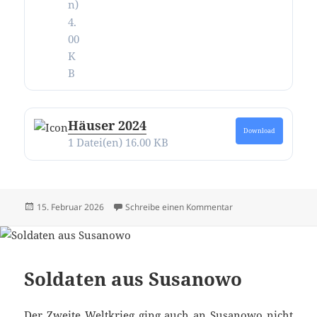
n)
4.
00
K
B
Häuser 2024
Download
1 Datei(en)
16.00 KB
Veröffentlicht
zu Alle Texte und Bi
15. Februar 2026
Schreibe einen Kommentar
am
Soldaten aus Susanowo
Der Zweite Weltkrieg ging auch an Susanowo nicht