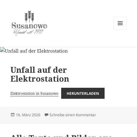
MENÜ
UND
susanowo.info
WIDGETS
Unfall auf der
Elektrostation
Elektrostation in Susanowo
HERUNTERLADEN
Veröffentlicht
zu Unfall auf der Elektro
16. März 2026
Schreibe einen Kommentar
am