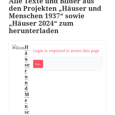
Alle Texte und Bilder aus
den Projekten „Häuser und
Menschen 1937“ sowie
„Häuser 2024“ zum
herunterladen
H
Login is required to access this page
ä
u
se
Login
r
u
n
d
M
e
n
sc