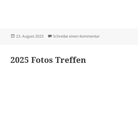
Veröffentlicht
zu Sängerfest in Sus
23. August 2025
Schreibe einen Kommentar
am
2025 Fotos Treffen