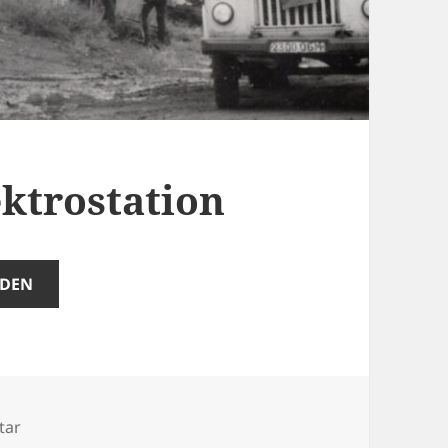
ektrostation
ADEN
zu Unfall auf der Elektrostation
tar