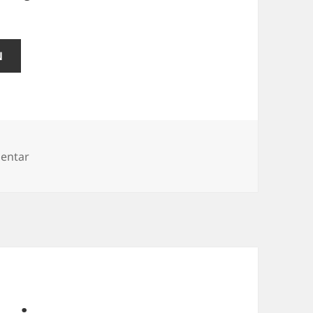
N
zu Soldaten aus Susanowo
entar