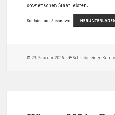
sowjetischen Staat leisten.
HERUNTERLADE
Soldaten aus Susanowo
Veröffentlicht
23. Februar 2026
Schreibe einen Komm
am