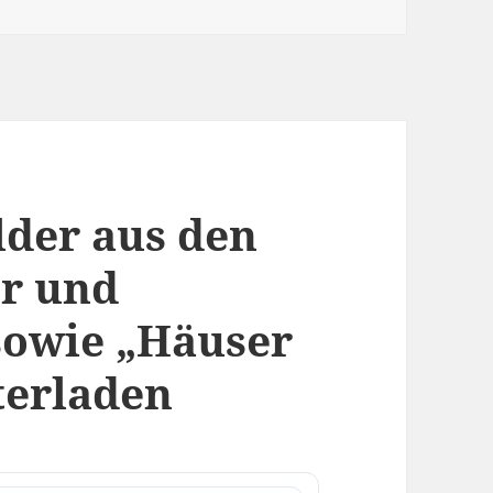
lder aus den
er und
sowie „Häuser
terladen