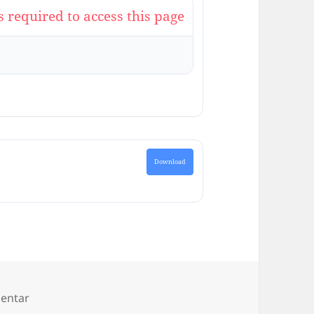
s required to access this page
Download
zu Alle Texte und Bilder aus den Projekten „Häuser
entar