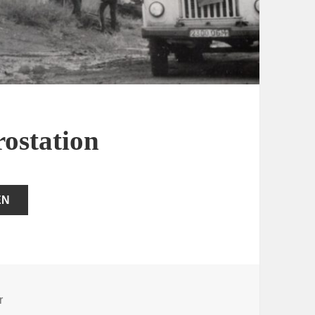
rostation
EN
zu Unfall auf der Elektrostation
r