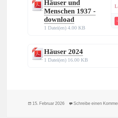
Häuser und
L
Menschen 1937 -
download
L
1 Datei(en)
4.00 KB
Häuser 2024
1 Datei(en)
16.00 KB
Veröffentlicht
15. Februar 2026
Schreibe einen Komme
am