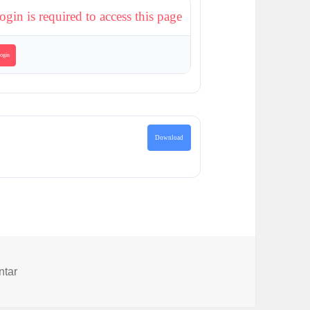
ogin is required to access this page
ogin
Download
zu Alle Texte und Bilder aus den Projekten „Häuser und M
ntar