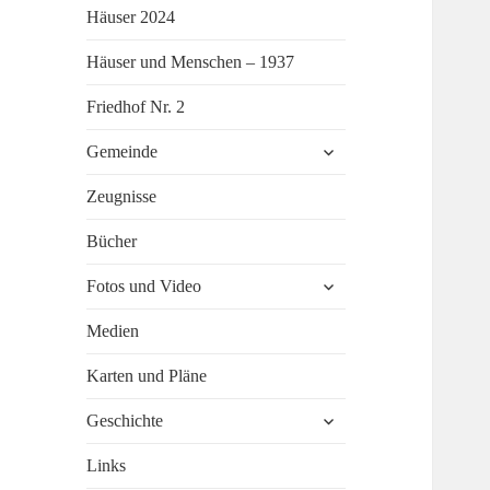
Häuser 2024
Häuser und Menschen – 1937
Friedhof Nr. 2
untermenü
Gemeinde
öffnen
Zeugnisse
Bücher
untermenü
Fotos und Video
öffnen
Medien
Karten und Pläne
untermenü
Geschichte
öffnen
Links