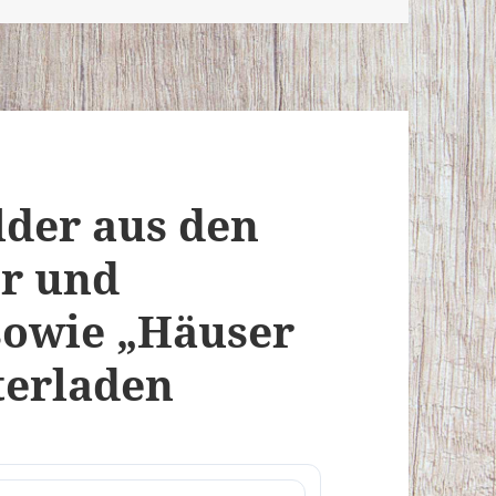
lder aus den
er und
sowie „Häuser
terladen