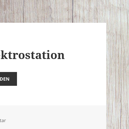
ektrostation
ADEN
zu Unfall auf der Elektrostation
tar