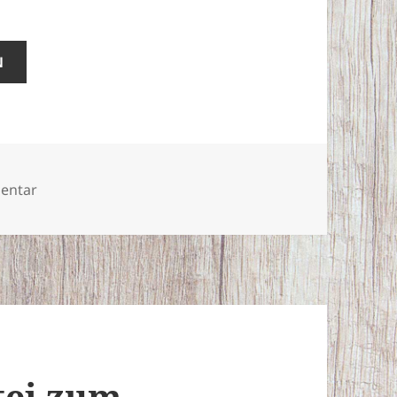
N
zu Soldaten aus Susanowo
entar
tei zum