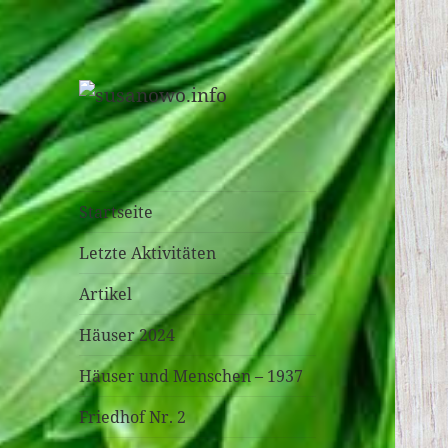
susanowo.info
Startseite
Letzte Aktivitäten
Artikel
Häuser 2024
Häuser und Menschen – 1937
Friedhof Nr. 2