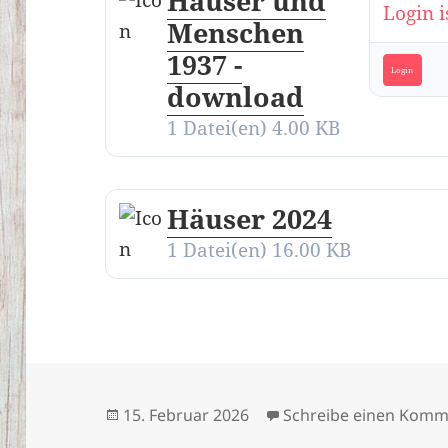
Häuser und
Login i
Menschen
1937 -
Login
download
1 Datei(en)
4.00 KB
Häuser 2024
1 Datei(en)
16.00 KB
Veröffentlicht
15. Februar 2026
Schreibe einen Komm
am