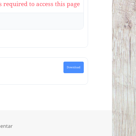
s required to access this page
Download
zu Alle Texte und Bilder aus den Projekten „Häuser
entar