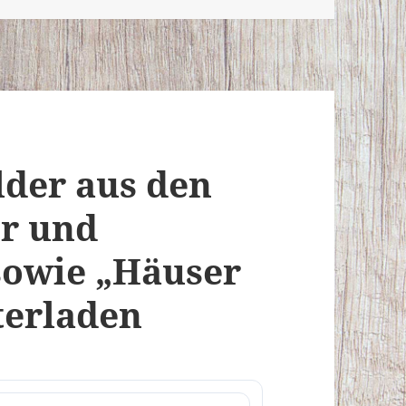
lder aus den
er und
sowie „Häuser
terladen