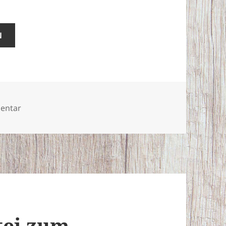
N
zu Soldaten aus Susanowo
entar
tei zum