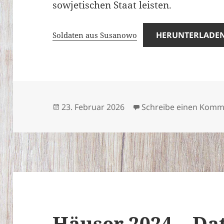
sowjetischen Staat leisten.
HERUNTERLADE
Soldaten aus Susanowo
Veröffentlicht
23. Februar 2026
Schreibe einen Komm
am
Häuser 2024 – Da