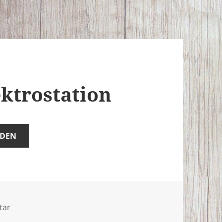
ektrostation
ADEN
zu Unfall auf der Elektrostation
tar