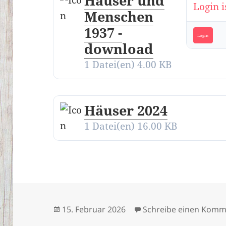
Häuser und
Login i
Menschen
1937 -
Login
download
1 Datei(en)
4.00 KB
Häuser 2024
1 Datei(en)
16.00 KB
Veröffentlicht
15. Februar 2026
Schreibe einen Komm
am