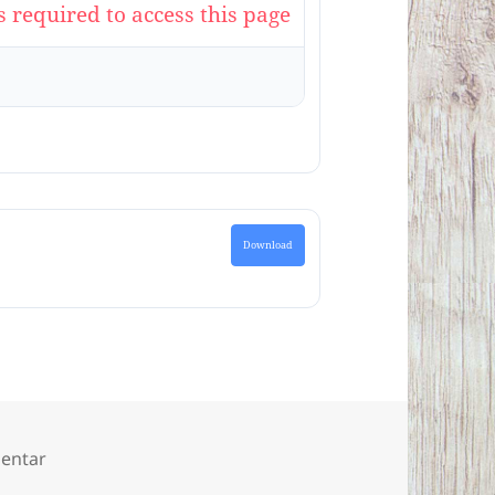
s required to access this page
Download
zu Alle Texte und Bilder aus den Projekten „Häuser
entar