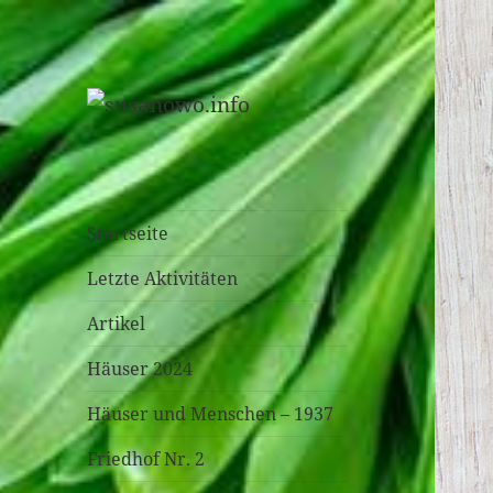
susanowo.info
Startseite
Letzte Aktivitäten
Artikel
Häuser 2024
Häuser und Menschen – 1937
Friedhof Nr. 2