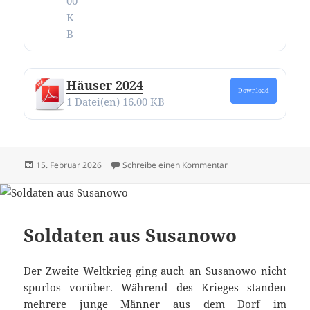
00
K
B
Häuser 2024
Download
1 Datei(en)
16.00 KB
Veröffentlicht
zu Alle Texte und Bi
15. Februar 2026
Schreibe einen Kommentar
am
Soldaten aus Susanowo
Der Zweite Weltkrieg ging auch an Susanowo nicht
spurlos vorüber. Während des Krieges standen
mehrere junge Männer aus dem Dorf im