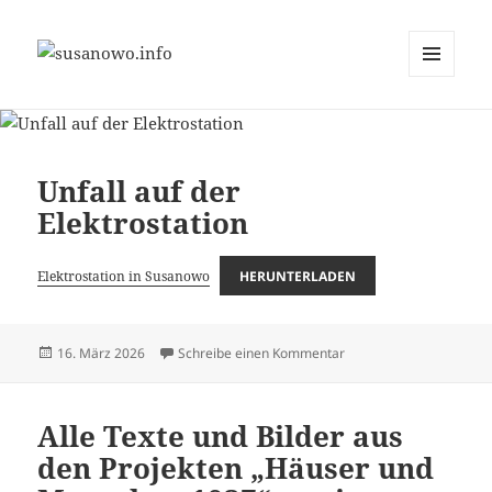
MENÜ
susanowo.info
UND
WIDGETS
Unfall auf der
Elektrostation
Elektrostation in Susanowo
HERUNTERLADEN
Veröffentlicht
zu Unfall auf der Elektro
16. März 2026
Schreibe einen Kommentar
am
Alle Texte und Bilder aus
den Projekten „Häuser und