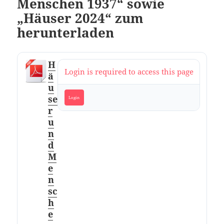
Menschen 1937“ sowie
„Häuser 2024“ zum
herunterladen
H
Login is required to access this page
ä
u
se
Login
r
u
n
d
M
e
n
sc
h
e