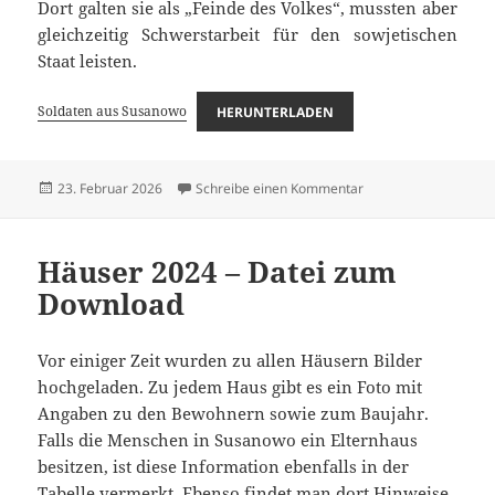
Dort galten sie als „Feinde des Volkes“, mussten aber
gleichzeitig Schwerstarbeit für den sowjetischen
Staat leisten.
Soldaten aus Susanowo
HERUNTERLADEN
Veröffentlicht
zu Soldaten aus Sus
23. Februar 2026
Schreibe einen Kommentar
am
Häuser 2024 – Datei zum
Download
Vor einiger Zeit wurden zu allen Häusern Bilder
hochgeladen. Zu jedem Haus gibt es ein Foto mit
Angaben zu den Bewohnern sowie zum Baujahr.
Falls die Menschen in Susanowo ein Elternhaus
besitzen, ist diese Information ebenfalls in der
Tabelle vermerkt. Ebenso findet man dort Hinweise