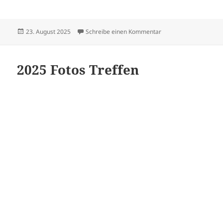
Veröffentlicht
zu Sängerfest in Sus
23. August 2025
Schreibe einen Kommentar
am
2025 Fotos Treffen