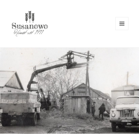
MENÜ
UND
WIDGETS
susanowo.info