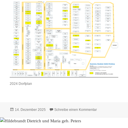
2024 Dorfplan
Veröffentlicht
zu Häuser 2024 – 
14. Dezember 2025
Schreibe einen Kommentar
am