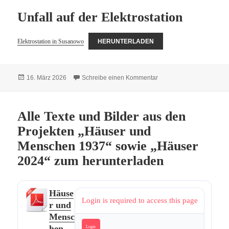
Unfall auf der Elektrostation
Elektrostation in Susanowo
HERUNTERLADEN
Veröffentlicht
zu Unfall auf der Elektros
16. März 2026
Schreibe einen Kommentar
am
Alle Texte und Bilder aus den
Projekten „Häuser und
Menschen 1937“ sowie „Häuser
2024“ zum herunterladen
Häuse
Login is required to access this page
r und
Mensc
hen
Login