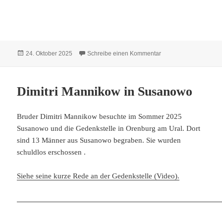
Veröffentlicht
zu Hildebrandt Dietric
24. Oktober 2025
Schreibe einen Kommentar
am
Dimitri Mannikow in Susanowo
Bruder Dimitri Mannikow besuchte im Sommer 2025
Susanowo und die Gedenkstelle in Orenburg am Ural. Dort
sind 13 Männer aus Susanowo begraben. Sie wurden
schuldlos erschossen .
Siehe seine kurze Rede an der Gedenkstelle (Video).