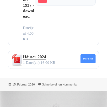
1937 -
downl
oad
1
Datei(e
n)
4.00
KB
Häuser 2024
Download
1 Datei(en)
16.00 KB
Veröffentlicht
zu Alle Texte und Bil
15. Februar 2026
Schreibe einen Kommentar
am