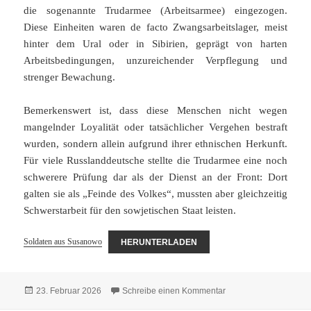
die sogenannte Trudarmee (Arbeitsarmee) eingezogen.
Diese Einheiten waren de facto Zwangsarbeitslager, meist
hinter dem Ural oder in Sibirien, geprägt von harten
Arbeitsbedingungen, unzureichender Verpflegung und
strenger Bewachung.
Bemerkenswert ist, dass diese Menschen nicht wegen
mangelnder Loyalität oder tatsächlicher Vergehen bestraft
wurden, sondern allein aufgrund ihrer ethnischen Herkunft.
Für viele Russlanddeutsche stellte die Trudarmee eine noch
schwerere Prüfung dar als der Dienst an der Front: Dort
galten sie als „Feinde des Volkes“, mussten aber gleichzeitig
Schwerstarbeit für den sowjetischen Staat leisten.
Soldaten aus Susanowo
HERUNTERLADEN
Veröffentlicht
zu Soldaten aus Sus
23. Februar 2026
Schreibe einen Kommentar
am