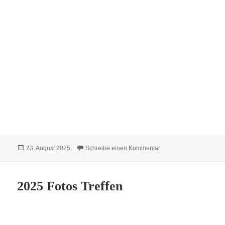
Veröffentlicht
zu Sängerfest in Susa
23. August 2025
Schreibe einen Kommentar
am
2025 Fotos Treffen