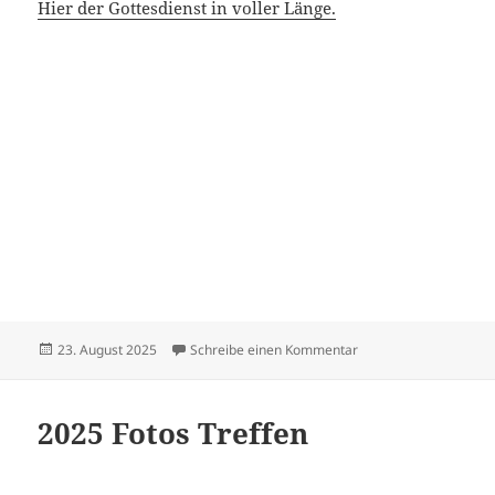
Hier der Gottesdienst in voller Länge.
Veröffentlicht
zu Sängerfest in Sus
23. August 2025
Schreibe einen Kommentar
am
2025 Fotos Treffen