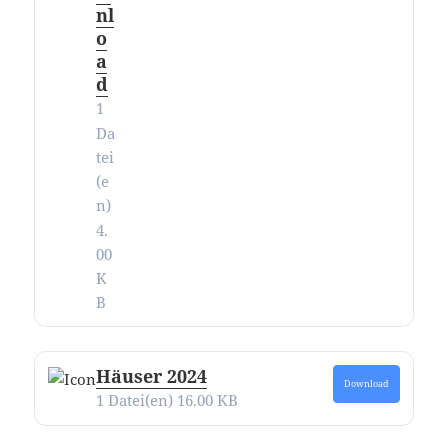
nl
o
a
d
1
Da
tei
(e
n)
4.
00
K
B
Häuser 2024
Download
1 Datei(en)
16.00 KB