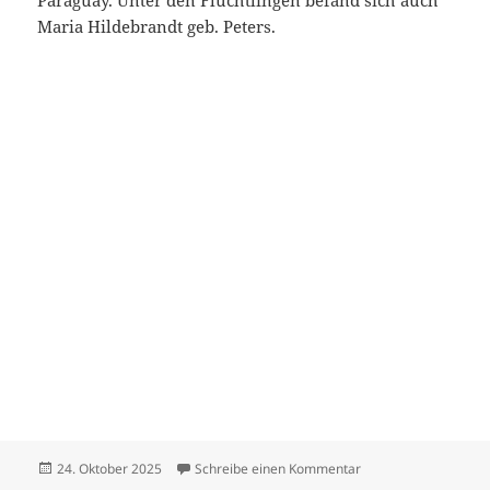
Paraguay. Unter den Flüchtlingen befand sich auch
Maria Hildebrandt geb. Peters.
Veröffentlicht
zu Hildebrandt Dietr
24. Oktober 2025
Schreibe einen Kommentar
am