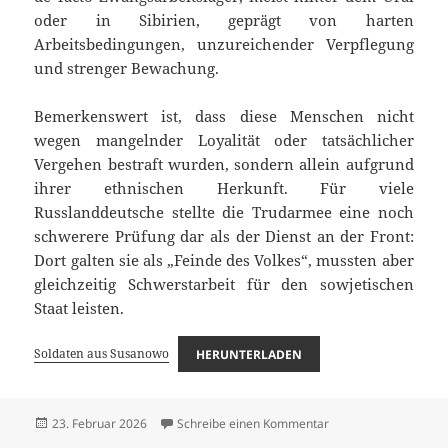
oder in Sibirien, geprägt von harten
Arbeitsbedingungen, unzureichender Verpflegung
und strenger Bewachung.
Bemerkenswert ist, dass diese Menschen nicht
wegen mangelnder Loyalität oder tatsächlicher
Vergehen bestraft wurden, sondern allein aufgrund
ihrer ethnischen Herkunft. Für viele
Russlanddeutsche stellte die Trudarmee eine noch
schwerere Prüfung dar als der Dienst an der Front:
Dort galten sie als „Feinde des Volkes“, mussten aber
gleichzeitig Schwerstarbeit für den sowjetischen
Staat leisten.
Soldaten aus Susanowo
HERUNTERLADEN
Veröffentlicht
zu Soldaten aus Sus
23. Februar 2026
Schreibe einen Kommentar
am