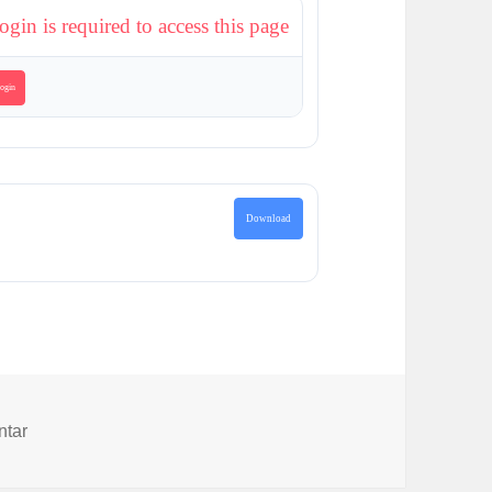
ogin is required to access this page
ogin
Download
zu Alle Texte und Bilder aus den Projekten „Häuser und M
ntar