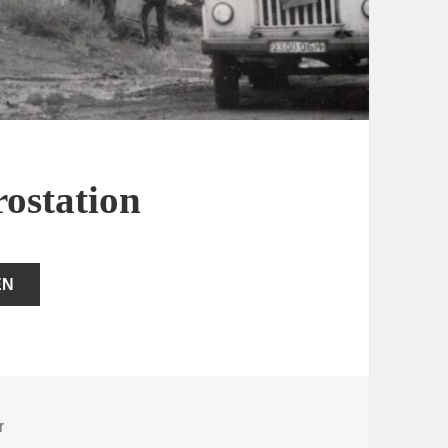
rostation
EN
zu Unfall auf der Elektrostation
r