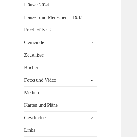
Häuser 2024
Häuser und Menschen – 1937
Friedhof Nr. 2
untermenü
Gemeinde
öffnen
Zeugnisse
Bücher
untermenü
Fotos und Video
öffnen
Medien
Karten und Pläne
untermenü
Geschichte
öffnen
Links