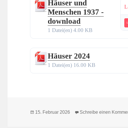
Häuser und
L
Menschen 1937 -
download
L
1 Datei(en)
4.00 KB
Häuser 2024
1 Datei(en)
16.00 KB
Veröffentlicht
15. Februar 2026
Schreibe einen Komme
am