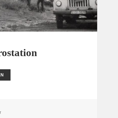
rostation
EN
zu Unfall auf der Elektrostation
r