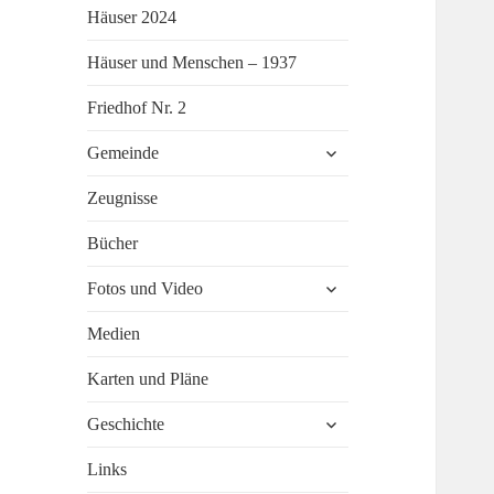
Häuser 2024
Häuser und Menschen – 1937
Friedhof Nr. 2
untermenü
Gemeinde
öffnen
Zeugnisse
Bücher
untermenü
Fotos und Video
öffnen
Medien
Karten und Pläne
untermenü
Geschichte
öffnen
Links