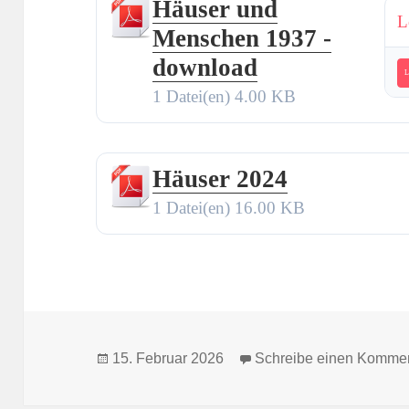
Häuser und
L
Menschen 1937 -
download
L
1 Datei(en)
4.00 KB
Häuser 2024
1 Datei(en)
16.00 KB
Veröffentlicht
15. Februar 2026
Schreibe einen Komme
am