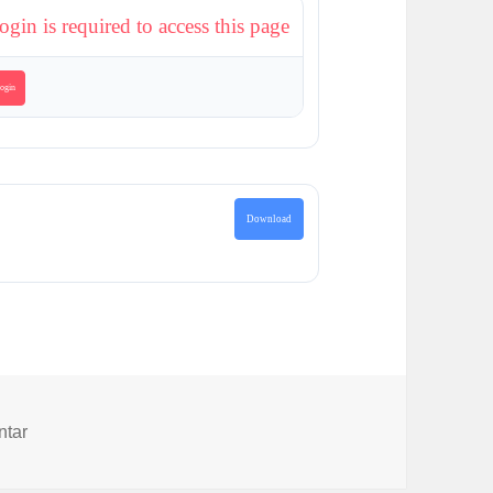
ogin is required to access this page
ogin
Download
zu Alle Texte und Bilder aus den Projekten „Häuser und M
ntar