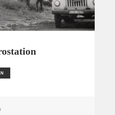
rostation
EN
zu Unfall auf der Elektrostation
r