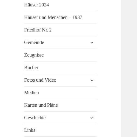
Häuser 2024
Häuser und Menschen – 1937
Friedhof Nr. 2
untermenü
Gemeinde
öffnen
Zeugnisse
Bücher
untermenü
Fotos und Video
öffnen
Medien
Karten und Pläne
untermenü
Geschichte
öffnen
Links