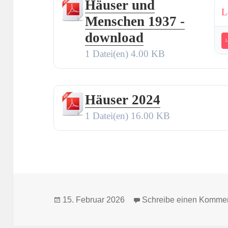
Häuser und
L
Menschen 1937 -
download
L
1 Datei(en)
4.00 KB
Häuser 2024
1 Datei(en)
16.00 KB
Veröffentlicht
15. Februar 2026
Schreibe einen Komme
am