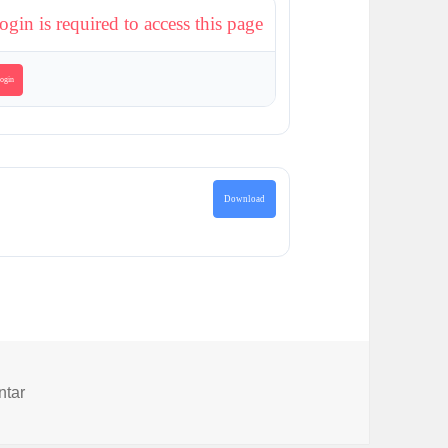
ogin is required to access this page
ogin
Download
zu Alle Texte und Bilder aus den Projekten „Häuser und M
ntar