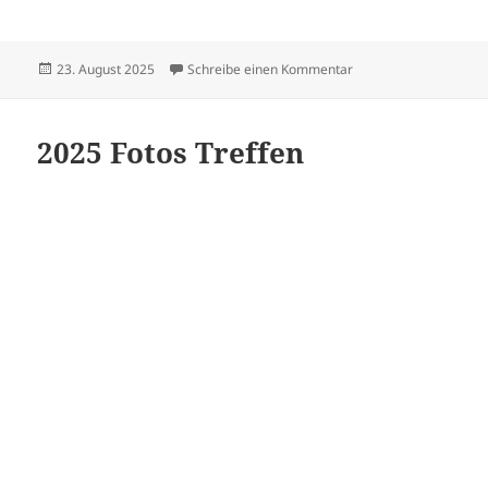
Veröffentlicht
zu Sängerfest in Sus
23. August 2025
Schreibe einen Kommentar
am
2025 Fotos Treffen