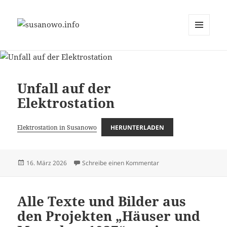
MENÜ
susanowo.info
UND
WIDGETS
Unfall auf der
Elektrostation
Elektrostation in Susanowo
HERUNTERLADEN
Veröffentlicht
zu Unfall auf der Elektro
16. März 2026
Schreibe einen Kommentar
am
Alle Texte und Bilder aus
den Projekten „Häuser und