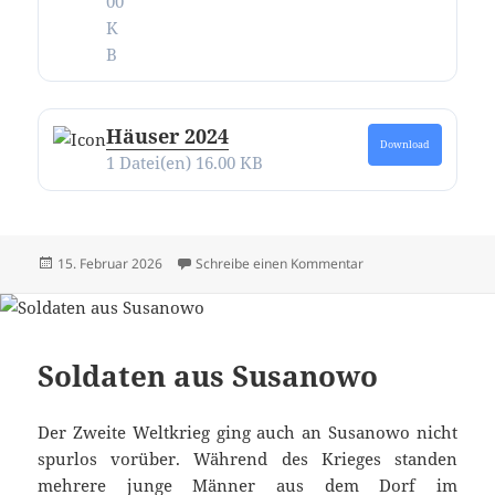
00
K
B
Häuser 2024
Download
1 Datei(en)
16.00 KB
Veröffentlicht
zu Alle Texte und Bi
15. Februar 2026
Schreibe einen Kommentar
am
Soldaten aus Susanowo
Der Zweite Weltkrieg ging auch an Susanowo nicht
spurlos vorüber. Während des Krieges standen
mehrere junge Männer aus dem Dorf im