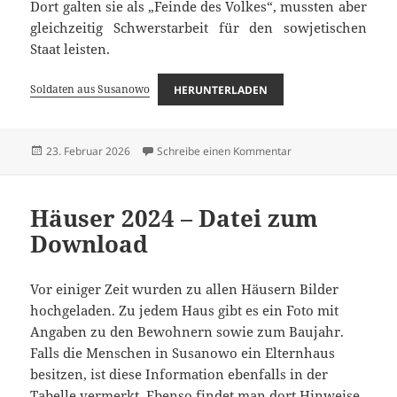
Dort galten sie als „Feinde des Volkes“, mussten aber
gleichzeitig Schwerstarbeit für den sowjetischen
Staat leisten.
Soldaten aus Susanowo
HERUNTERLADEN
Veröffentlicht
zu Soldaten aus Sus
23. Februar 2026
Schreibe einen Kommentar
am
Häuser 2024 – Datei zum
Download
Vor einiger Zeit wurden zu allen Häusern Bilder
hochgeladen. Zu jedem Haus gibt es ein Foto mit
Angaben zu den Bewohnern sowie zum Baujahr.
Falls die Menschen in Susanowo ein Elternhaus
besitzen, ist diese Information ebenfalls in der
Tabelle vermerkt. Ebenso findet man dort Hinweise