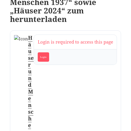
Menschen 1937“ sowie
„Häuser 2024“ zum
herunterladen
H
Login is required to access this page
ä
u
se
Login
r
u
n
d
M
e
n
sc
h
e