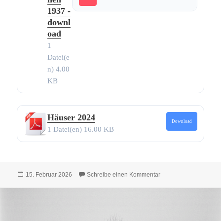
1937 -
downl
oad
1
Datei(e
n)
4.00
KB
Häuser 2024
Download
1 Datei(en)
16.00 KB
Veröffentlicht
zu Alle Texte und Bil
15. Februar 2026
Schreibe einen Kommentar
am