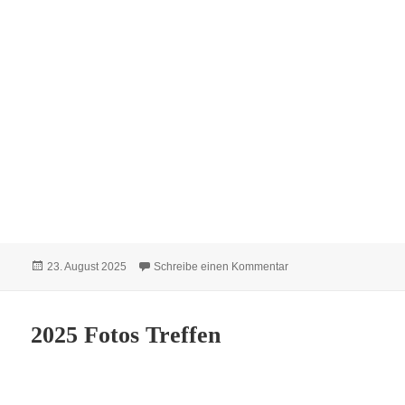
Veröffentlicht
zu Sängerfest in Susa
23. August 2025
Schreibe einen Kommentar
am
2025 Fotos Treffen