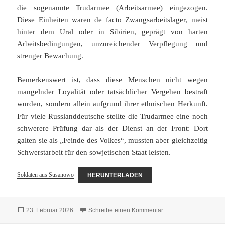
die sogenannte Trudarmee (Arbeitsarmee) eingezogen.
Diese Einheiten waren de facto Zwangsarbeitslager, meist
hinter dem Ural oder in Sibirien, geprägt von harten
Arbeitsbedingungen, unzureichender Verpflegung und
strenger Bewachung.
Bemerkenswert ist, dass diese Menschen nicht wegen
mangelnder Loyalität oder tatsächlicher Vergehen bestraft
wurden, sondern allein aufgrund ihrer ethnischen Herkunft.
Für viele Russlanddeutsche stellte die Trudarmee eine noch
schwerere Prüfung dar als der Dienst an der Front: Dort
galten sie als „Feinde des Volkes“, mussten aber gleichzeitig
Schwerstarbeit für den sowjetischen Staat leisten.
Soldaten aus Susanowo
HERUNTERLADEN
Veröffentlicht
zu Soldaten aus Sus
23. Februar 2026
Schreibe einen Kommentar
am