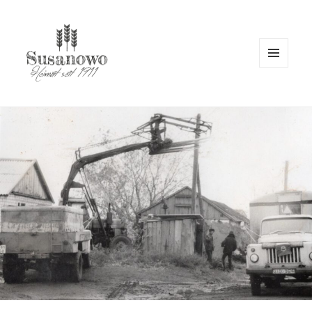
MENÜ
UND
WIDGETS
susanowo.info