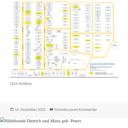
2024 Dorfplan
Veröffentlicht
zu Häuser 2024 – 
14. Dezember 2025
Schreibe einen Kommentar
am