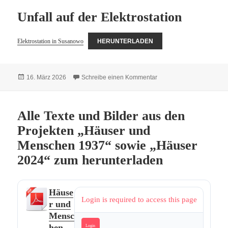
Unfall auf der Elektrostation
Elektrostation in Susanowo
HERUNTERLADEN
Veröffentlicht
zu Unfall auf der Elektros
16. März 2026
Schreibe einen Kommentar
am
Alle Texte und Bilder aus den
Projekten „Häuser und
Menschen 1937“ sowie „Häuser
2024“ zum herunterladen
Häuse
Login is required to access this page
r und
Mensc
hen
Login