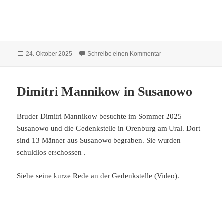
Veröffentlicht
zu Hildebrandt Dietric
24. Oktober 2025
Schreibe einen Kommentar
am
Dimitri Mannikow in Susanowo
Bruder Dimitri Mannikow besuchte im Sommer 2025
Susanowo und die Gedenkstelle in Orenburg am Ural. Dort
sind 13 Männer aus Susanowo begraben. Sie wurden
schuldlos erschossen .
Siehe seine kurze Rede an der Gedenkstelle (Video).