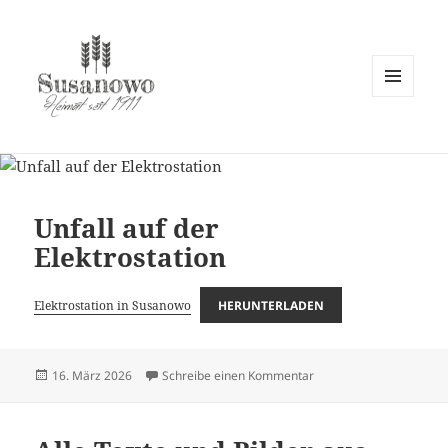
MENÜ
UND
susanowo.info
WIDGETS
Unfall auf der
Elektrostation
Elektrostation in Susanowo
HERUNTERLADEN
Veröffentlicht
zu Unfall auf der Elektro
16. März 2026
Schreibe einen Kommentar
am