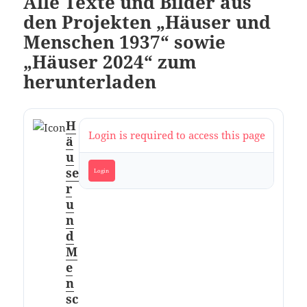
Alle Texte und Bilder aus
den Projekten „Häuser und
Menschen 1937“ sowie
„Häuser 2024“ zum
herunterladen
H
Login is required to access this page
ä
u
se
Login
r
u
n
d
M
e
n
sc