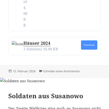
n)
4.
00
K
B
Häuser 2024
Download
1 Datei(en)
16.00 KB
Veröffentlicht
zu Alle Texte und Bi
15. Februar 2026
Schreibe einen Kommentar
am
Soldaten aus Susanowo
Der Zweite Weltkrieg ging auch an Susanowo nicht