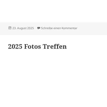
Veröffentlicht
zu Sängerfest in Sus
23. August 2025
Schreibe einen Kommentar
am
2025 Fotos Treffen