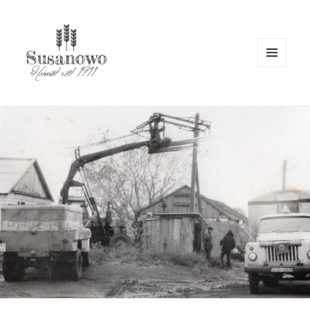
MENÜ
UND
WIDGETS
susanowo.info