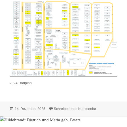
2024 Dorfplan
Veröffentlicht
zu Häuser 2024 – 
14. Dezember 2025
Schreibe einen Kommentar
am