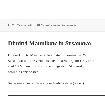
Veröffentlicht
zu Hildebrandt Dietric
24. Oktober 2025
Schreibe einen Kommentar
am
Dimitri Mannikow in Susanowo
Bruder Dimitri Mannikow besuchte im Sommer 2025
Susanowo und die Gedenkstelle in Orenburg am Ural. Dort
sind 13 Männer aus Susanowo begraben. Sie wurden
schuldlos erschossen .
Siehe seine kurze Rede an der Gedenkstelle (Video).