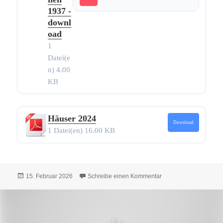
1937 -
downl
oad
1
Datei(e
n)
4.00
KB
Häuser 2024
Download
1 Datei(en)
16.00 KB
Veröffentlicht
zu Alle Texte und Bil
15. Februar 2026
Schreibe einen Kommentar
am