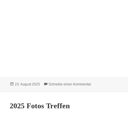
Veröffentlicht
zu Sängerfest in Susa
23. August 2025
Schreibe einen Kommentar
am
2025 Fotos Treffen