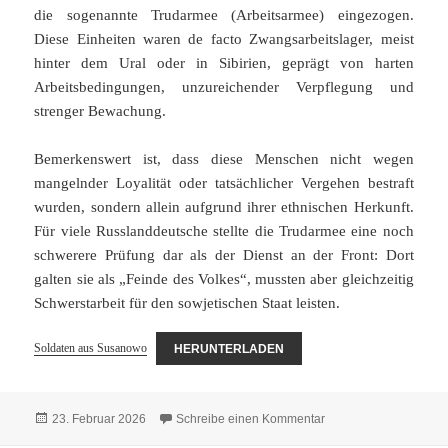
die sogenannte Trudarmee (Arbeitsarmee) eingezogen.
Diese Einheiten waren de facto Zwangsarbeitslager, meist
hinter dem Ural oder in Sibirien, geprägt von harten
Arbeitsbedingungen, unzureichender Verpflegung und
strenger Bewachung.
Bemerkenswert ist, dass diese Menschen nicht wegen
mangelnder Loyalität oder tatsächlicher Vergehen bestraft
wurden, sondern allein aufgrund ihrer ethnischen Herkunft.
Für viele Russlanddeutsche stellte die Trudarmee eine noch
schwerere Prüfung dar als der Dienst an der Front: Dort
galten sie als „Feinde des Volkes“, mussten aber gleichzeitig
Schwerstarbeit für den sowjetischen Staat leisten.
Soldaten aus Susanowo
HERUNTERLADEN
Veröffentlicht
zu Soldaten aus Sus
23. Februar 2026
Schreibe einen Kommentar
am