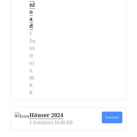
nl
o
a
d
1
Da
tei
(e
n)
4.
00
K
B
Häuser 2024
Download
1 Datei(en)
16.00 KB