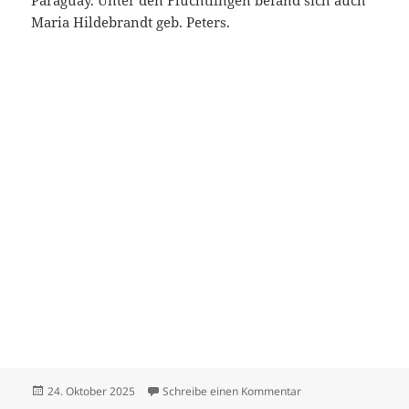
Paraguay. Unter den Flüchtlingen befand sich auch
Maria Hildebrandt geb. Peters.
Veröffentlicht
zu Hildebrandt Dietr
24. Oktober 2025
Schreibe einen Kommentar
am