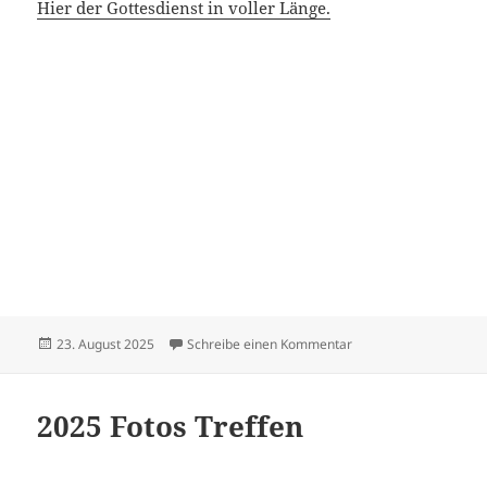
Hier der Gottesdienst in voller Länge.
Veröffentlicht
zu Sängerfest in Sus
23. August 2025
Schreibe einen Kommentar
am
2025 Fotos Treffen