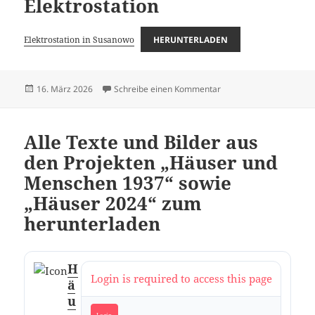
Elektrostation
Elektrostation in Susanowo
HERUNTERLADEN
Veröffentlicht
zu Unfall auf der Elektro
16. März 2026
Schreibe einen Kommentar
am
Alle Texte und Bilder aus
den Projekten „Häuser und
Menschen 1937“ sowie
„Häuser 2024“ zum
herunterladen
H
Login is required to access this page
ä
u
Login