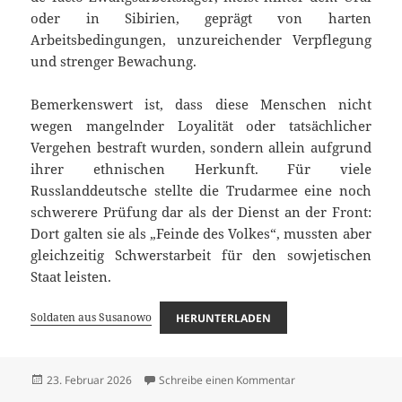
oder in Sibirien, geprägt von harten
Arbeitsbedingungen, unzureichender Verpflegung
und strenger Bewachung.
Bemerkenswert ist, dass diese Menschen nicht
wegen mangelnder Loyalität oder tatsächlicher
Vergehen bestraft wurden, sondern allein aufgrund
ihrer ethnischen Herkunft. Für viele
Russlanddeutsche stellte die Trudarmee eine noch
schwerere Prüfung dar als der Dienst an der Front:
Dort galten sie als „Feinde des Volkes“, mussten aber
gleichzeitig Schwerstarbeit für den sowjetischen
Staat leisten.
Soldaten aus Susanowo
HERUNTERLADEN
Veröffentlicht
zu Soldaten aus Sus
23. Februar 2026
Schreibe einen Kommentar
am