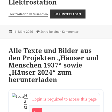
Elektrostation
Elektrostation in Susanowo
HERUNTERLADEN
Veröffentlicht
zu Unfall auf der Elektro
16. März 2026
Schreibe einen Kommentar
am
Alle Texte und Bilder aus
den Projekten „Häuser und
Menschen 1937“ sowie
„Häuser 2024“ zum
herunterladen
H
Login is required to access this page
ä
u
Login