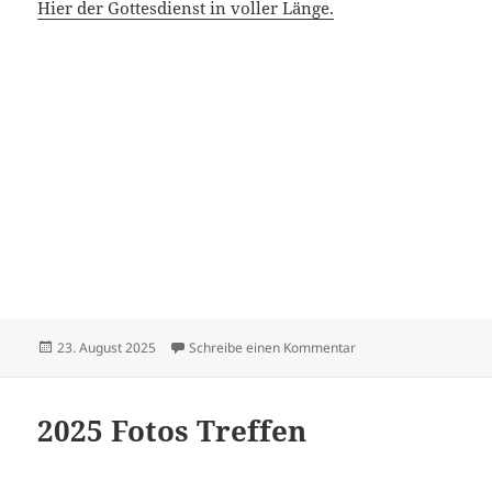
Hier der Gottesdienst in voller Länge.
Veröffentlicht
zu Sängerfest in Sus
23. August 2025
Schreibe einen Kommentar
am
2025 Fotos Treffen