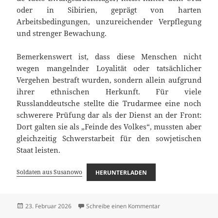
oder in Sibirien, geprägt von harten
Arbeitsbedingungen, unzureichender Verpflegung
und strenger Bewachung.
Bemerkenswert ist, dass diese Menschen nicht
wegen mangelnder Loyalität oder tatsächlicher
Vergehen bestraft wurden, sondern allein aufgrund
ihrer ethnischen Herkunft. Für viele
Russlanddeutsche stellte die Trudarmee eine noch
schwerere Prüfung dar als der Dienst an der Front:
Dort galten sie als „Feinde des Volkes“, mussten aber
gleichzeitig Schwerstarbeit für den sowjetischen
Staat leisten.
Soldaten aus Susanowo
HERUNTERLADEN
Veröffentlicht
zu Soldaten aus Sus
23. Februar 2026
Schreibe einen Kommentar
am