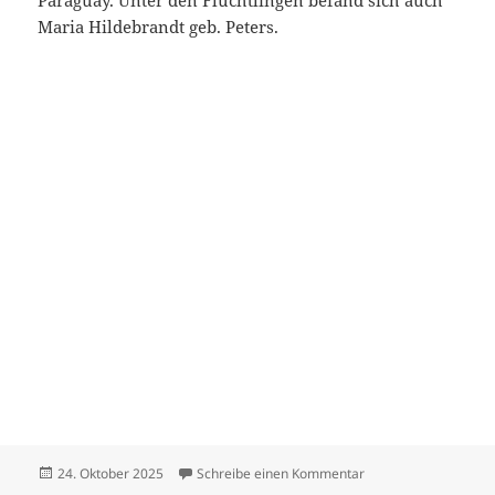
Paraguay. Unter den Flüchtlingen befand sich auch
Maria Hildebrandt geb. Peters.
Veröffentlicht
zu Hildebrandt Dietr
24. Oktober 2025
Schreibe einen Kommentar
am