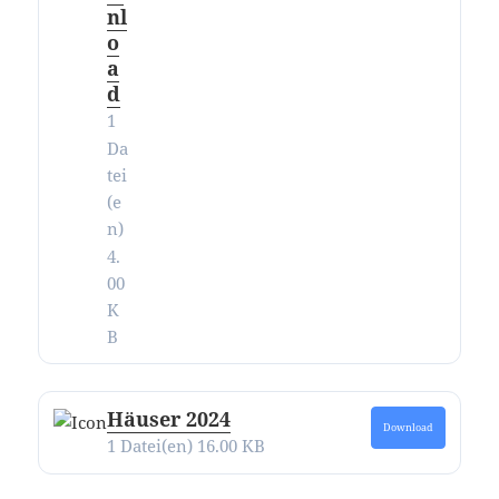
nl
o
a
d
1
Da
tei
(e
n)
4.
00
K
B
Häuser 2024
Download
1 Datei(en)
16.00 KB