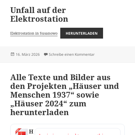
Unfall auf der
Elektrostation
Elektrostation in Susanowo
HERUNTERLADEN
Veröffentlicht
zu Unfall auf der Elektro
16. März 2026
Schreibe einen Kommentar
am
Alle Texte und Bilder aus
den Projekten „Häuser und
Menschen 1937“ sowie
„Häuser 2024“ zum
herunterladen
H