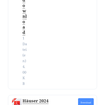
o
w
nl
o
a
d
1
Da
tei
(e
n)
4.
00
K
B
Häuser 2024
Download