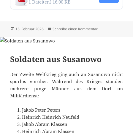
1 Datei(en)
16.00 KB
Veröffentlicht
zu Alle Texte und Bi
15. Februar 2026
Schreibe einen Kommentar
am
Soldaten aus Susanowo
Der Zweite Weltkrieg ging auch an Susanowo nicht
spurlos vorüber. Während des Krieges standen
mehrere junge Männer aus dem Dorf im
Militärdienst:
Jakob Peter Peters
Heinrich Heinrich Neufeld
Jakob Abram Klassen
Heinrich Abram Klassen