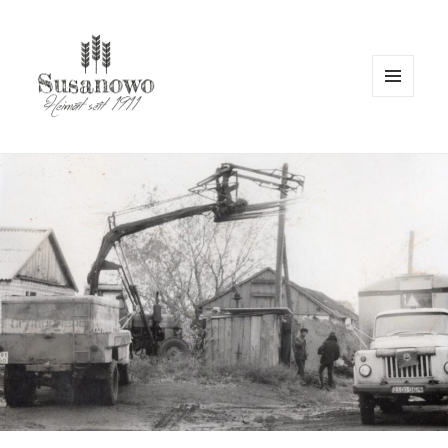
MENÜ
UND
susanowo.info
WIDGETS