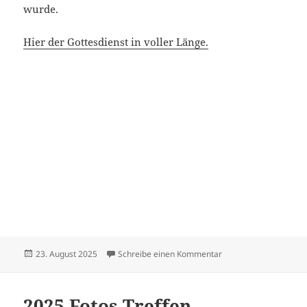
wurde.
Hier der Gottesdienst in voller Länge.
Veröffentlicht
zu Sängerfest in Sus
23. August 2025
Schreibe einen Kommentar
am
2025 Fotos Treffen