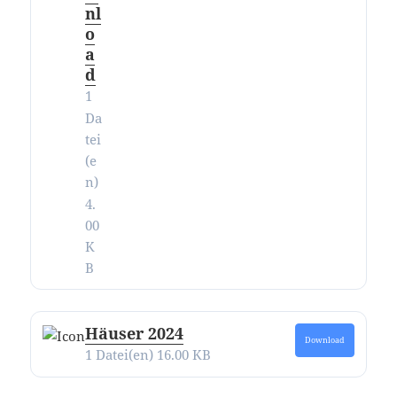
nl
o
a
d
1
Da
tei
(e
n)
4.
00
K
B
Häuser 2024
Download
1 Datei(en)
16.00 KB