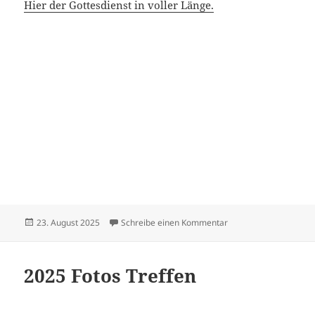
Hier der Gottesdienst in voller Länge.
Veröffentlicht
zu Sängerfest in Sus
23. August 2025
Schreibe einen Kommentar
am
2025 Fotos Treffen