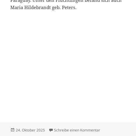
Paraguay. Unter den Flüchtlingen befand sich auch
Maria Hildebrandt geb. Peters.
Veröffentlicht
zu Hildebrandt Dietr
24. Oktober 2025
Schreibe einen Kommentar
am