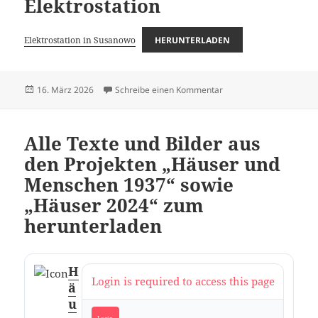
Elektrostation
Elektrostation in Susanowo
HERUNTERLADEN
Veröffentlicht
zu Unfall auf der Elektro
16. März 2026
Schreibe einen Kommentar
am
Alle Texte und Bilder aus
den Projekten „Häuser und
Menschen 1937“ sowie
„Häuser 2024“ zum
herunterladen
H
Login is required to access this page
ä
u
Login