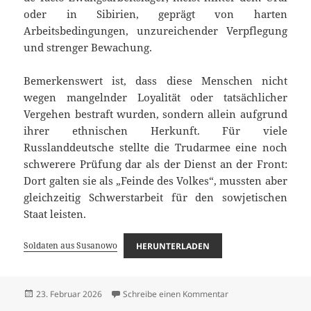
oder in Sibirien, geprägt von harten
Arbeitsbedingungen, unzureichender Verpflegung
und strenger Bewachung.
Bemerkenswert ist, dass diese Menschen nicht
wegen mangelnder Loyalität oder tatsächlicher
Vergehen bestraft wurden, sondern allein aufgrund
ihrer ethnischen Herkunft. Für viele
Russlanddeutsche stellte die Trudarmee eine noch
schwerere Prüfung dar als der Dienst an der Front:
Dort galten sie als „Feinde des Volkes“, mussten aber
gleichzeitig Schwerstarbeit für den sowjetischen
Staat leisten.
Soldaten aus Susanowo
HERUNTERLADEN
Veröffentlicht
zu Soldaten aus Sus
23. Februar 2026
Schreibe einen Kommentar
am