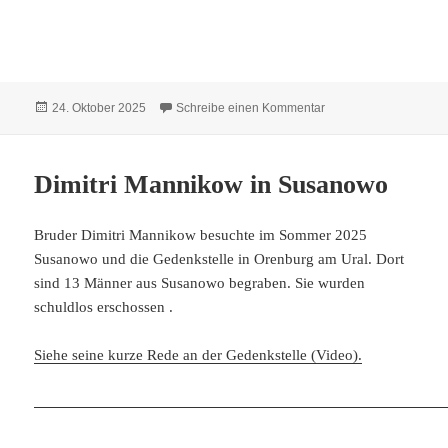
Veröffentlicht
zu Hildebrandt Dietric
24. Oktober 2025
Schreibe einen Kommentar
am
Dimitri Mannikow in Susanowo
Bruder Dimitri Mannikow besuchte im Sommer 2025
Susanowo und die Gedenkstelle in Orenburg am Ural. Dort
sind 13 Männer aus Susanowo begraben. Sie wurden
schuldlos erschossen .
Siehe seine kurze Rede an der Gedenkstelle (Video).