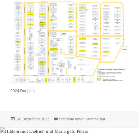
2024 Dorfplan
Veröffentlicht
zu Häuser 2024 – 
14. Dezember 2025
Schreibe einen Kommentar
am