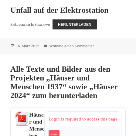
Unfall auf der Elektrostation
Elektrostation in Susanowo
HERUNTERLADEN
Veröffentlicht
zu Unfall auf der Elektros
16. März 2026
Schreibe einen Kommentar
am
Alle Texte und Bilder aus den
Projekten „Häuser und
Menschen 1937“ sowie „Häuser
2024“ zum herunterladen
Häuse
Login is required to access this page
r und
Mensc
hen
Login