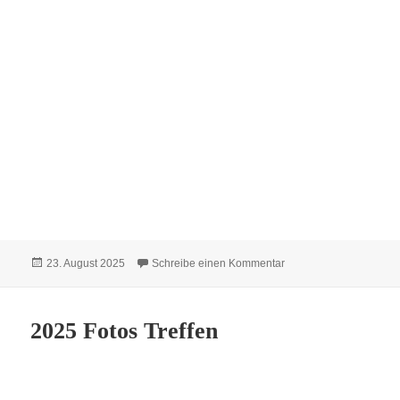
Veröffentlicht
zu Sängerfest in Susa
23. August 2025
Schreibe einen Kommentar
am
2025 Fotos Treffen