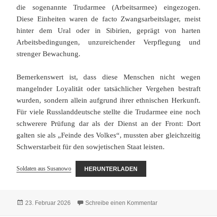
die sogenannte Trudarmee (Arbeitsarmee) eingezogen.
Diese Einheiten waren de facto Zwangsarbeitslager, meist
hinter dem Ural oder in Sibirien, geprägt von harten
Arbeitsbedingungen, unzureichender Verpflegung und
strenger Bewachung.
Bemerkenswert ist, dass diese Menschen nicht wegen
mangelnder Loyalität oder tatsächlicher Vergehen bestraft
wurden, sondern allein aufgrund ihrer ethnischen Herkunft.
Für viele Russlanddeutsche stellte die Trudarmee eine noch
schwerere Prüfung dar als der Dienst an der Front: Dort
galten sie als „Feinde des Volkes“, mussten aber gleichzeitig
Schwerstarbeit für den sowjetischen Staat leisten.
Soldaten aus Susanowo
HERUNTERLADEN
Veröffentlicht
zu Soldaten aus Sus
23. Februar 2026
Schreibe einen Kommentar
am