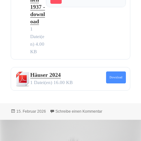
1937 -
downl
oad
1
Datei(e
n)
4.00
KB
Häuser 2024
Download
1 Datei(en)
16.00 KB
Veröffentlicht
zu Alle Texte und Bil
15. Februar 2026
Schreibe einen Kommentar
am