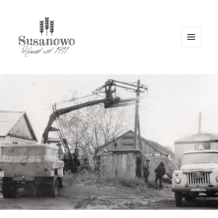
MENÜ
UND
WIDGETS
susanowo.info