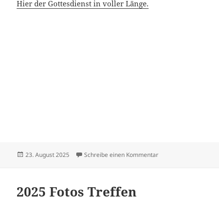
Hier der Gottesdienst in voller Länge.
Veröffentlicht
zu Sängerfest in Sus
23. August 2025
Schreibe einen Kommentar
am
2025 Fotos Treffen