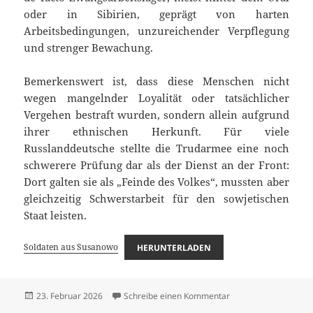
oder in Sibirien, geprägt von harten
Arbeitsbedingungen, unzureichender Verpflegung
und strenger Bewachung.
Bemerkenswert ist, dass diese Menschen nicht
wegen mangelnder Loyalität oder tatsächlicher
Vergehen bestraft wurden, sondern allein aufgrund
ihrer ethnischen Herkunft. Für viele
Russlanddeutsche stellte die Trudarmee eine noch
schwerere Prüfung dar als der Dienst an der Front:
Dort galten sie als „Feinde des Volkes“, mussten aber
gleichzeitig Schwerstarbeit für den sowjetischen
Staat leisten.
Soldaten aus Susanowo
HERUNTERLADEN
Veröffentlicht
zu Soldaten aus Sus
23. Februar 2026
Schreibe einen Kommentar
am