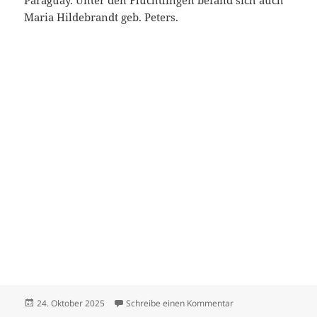
Paraguay. Unter den Flüchtlingen befand sich auch
Maria Hildebrandt geb. Peters.
Veröffentlicht
zu Hildebrandt Dietr
24. Oktober 2025
Schreibe einen Kommentar
am