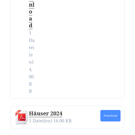
nl
o
a
d
1
Da
tei
(e
n)
4.
00
K
B
Häuser 2024
Download
1 Datei(en)
16.00 KB