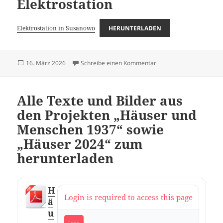
Elektrostation
Elektrostation in Susanowo
HERUNTERLADEN
Veröffentlicht
zu Unfall auf der Elektro
16. März 2026
Schreibe einen Kommentar
am
Alle Texte und Bilder aus
den Projekten „Häuser und
Menschen 1937“ sowie
„Häuser 2024“ zum
herunterladen
H
Login is required to access this page
ä
u
Login