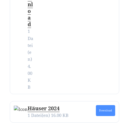
nl
o
a
d
1
Da
tei
(e
n)
4.
00
K
B
Häuser 2024
Download
1 Datei(en)
16.00 KB