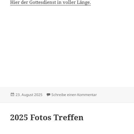
Hier der Gottesdienst in voller Länge.
Veröffentlicht
zu Sängerfest in Sus
23. August 2025
Schreibe einen Kommentar
am
2025 Fotos Treffen