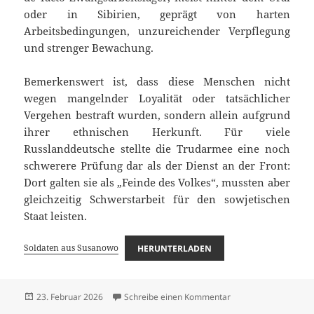
oder in Sibirien, geprägt von harten
Arbeitsbedingungen, unzureichender Verpflegung
und strenger Bewachung.
Bemerkenswert ist, dass diese Menschen nicht
wegen mangelnder Loyalität oder tatsächlicher
Vergehen bestraft wurden, sondern allein aufgrund
ihrer ethnischen Herkunft. Für viele
Russlanddeutsche stellte die Trudarmee eine noch
schwerere Prüfung dar als der Dienst an der Front:
Dort galten sie als „Feinde des Volkes“, mussten aber
gleichzeitig Schwerstarbeit für den sowjetischen
Staat leisten.
Soldaten aus Susanowo
HERUNTERLADEN
Veröffentlicht
zu Soldaten aus Sus
23. Februar 2026
Schreibe einen Kommentar
am