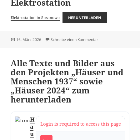
Elektrostation
Elektrostation in Susanowo
HERUNTERLADEN
Veröffentlicht
zu Unfall auf der Elektro
16. März 2026
Schreibe einen Kommentar
am
Alle Texte und Bilder aus
den Projekten „Häuser und
Menschen 1937“ sowie
„Häuser 2024“ zum
herunterladen
H
Login is required to access this page
ä
u
Login