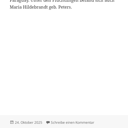
Paraguay. Unter den Flüchtlingen befand sich auch
Maria Hildebrandt geb. Peters.
Veröffentlicht
zu Hildebrandt Dietr
24. Oktober 2025
Schreibe einen Kommentar
am