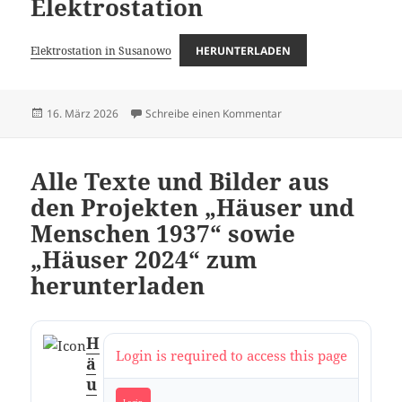
Elektrostation
Elektrostation in Susanowo
HERUNTERLADEN
Veröffentlicht
zu Unfall auf der Elektro
16. März 2026
Schreibe einen Kommentar
am
Alle Texte und Bilder aus
den Projekten „Häuser und
Menschen 1937“ sowie
„Häuser 2024“ zum
herunterladen
H
Login is required to access this page
ä
u
Login