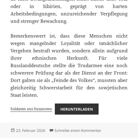
oder in Sibirien, geprägt von harten
Arbeitsbedingungen, unzureichender Verpflegung
und strenger Bewachung.
Bemerkenswert ist, dass diese Menschen nicht
wegen mangelnder Loyalität oder tatsächlicher
Vergehen bestraft wurden, sondern allein aufgrund
ihrer ethnischen Herkunft. Für viele
Russlanddeutsche stellte die Trudarmee eine noch
schwerere Prüfung dar als der Dienst an der Front:
Dort galten sie als „Feinde des Volkes“, mussten aber
gleichzeitig Schwerstarbeit für den sowjetischen
Staat leisten.
Soldaten aus Susanowo
HERUNTERLADEN
Veröffentlicht
zu Soldaten aus Sus
23. Februar 2026
Schreibe einen Kommentar
am