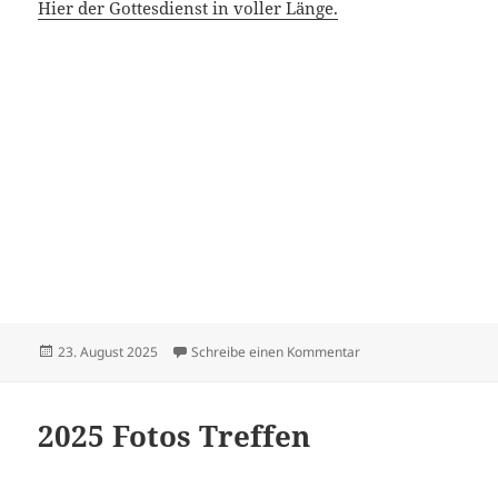
Hier der Gottesdienst in voller Länge.
Veröffentlicht
zu Sängerfest in Sus
23. August 2025
Schreibe einen Kommentar
am
2025 Fotos Treffen