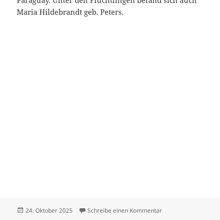
Paraguay. Unter den Flüchtlingen befand sich auch
Maria Hildebrandt geb. Peters.
Veröffentlicht
zu Hildebrandt Dietr
24. Oktober 2025
Schreibe einen Kommentar
am