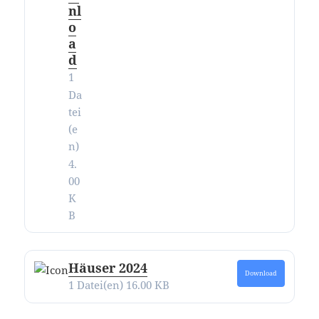
nl
o
a
d
1
Da
tei
(e
n)
4.
00
K
B
Häuser 2024
Download
1 Datei(en)
16.00 KB