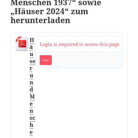
Menschen 1937“ sowie
„Häuser 2024“ zum
herunterladen
H
Login is required to access this page
ä
u
se
Login
r
u
n
d
M
e
n
sc
h
e