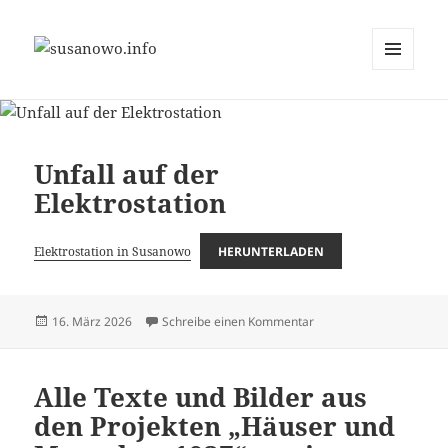
MENÜ
susanowo.info
UND
WIDGETS
Unfall auf der
Elektrostation
Elektrostation in Susanowo
HERUNTERLADEN
Veröffentlicht
zu Unfall auf der Elektro
16. März 2026
Schreibe einen Kommentar
am
Alle Texte und Bilder aus
den Projekten „Häuser und