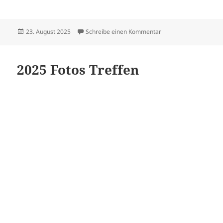
Veröffentlicht
zu Sängerfest in Sus
23. August 2025
Schreibe einen Kommentar
am
2025 Fotos Treffen