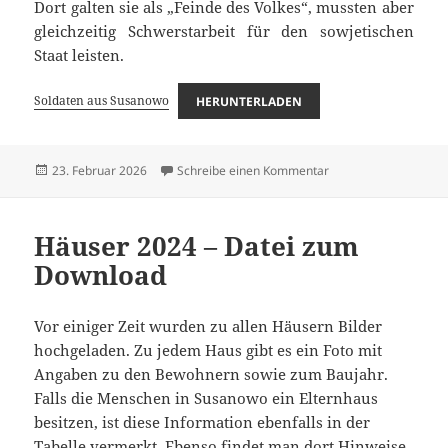
Dort galten sie als „Feinde des Volkes“, mussten aber
gleichzeitig Schwerstarbeit für den sowjetischen
Staat leisten.
Soldaten aus Susanowo
HERUNTERLADEN
Veröffentlicht
zu Soldaten aus Sus
23. Februar 2026
Schreibe einen Kommentar
am
Häuser 2024 – Datei zum
Download
Vor einiger Zeit wurden zu allen Häusern Bilder
hochgeladen. Zu jedem Haus gibt es ein Foto mit
Angaben zu den Bewohnern sowie zum Baujahr.
Falls die Menschen in Susanowo ein Elternhaus
besitzen, ist diese Information ebenfalls in der
Tabelle vermerkt. Ebenso findet man dort Hinweise