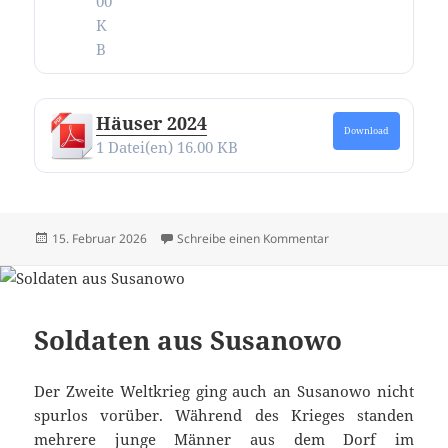
00
K
B
Häuser 2024
Download
1 Datei(en)
16.00 KB
Veröffentlicht
zu Alle Texte und Bi
15. Februar 2026
Schreibe einen Kommentar
am
Soldaten aus Susanowo
Der Zweite Weltkrieg ging auch an Susanowo nicht
spurlos vorüber. Während des Krieges standen
mehrere junge Männer aus dem Dorf im