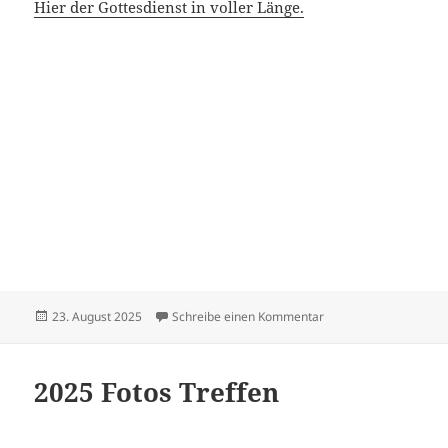
Hier der Gottesdienst in voller Länge.
Veröffentlicht
zu Sängerfest in Sus
23. August 2025
Schreibe einen Kommentar
am
2025 Fotos Treffen