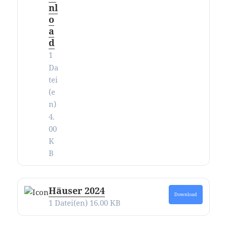
nl
o
a
d
1
Da
tei
(e
n)
4.
00
K
B
Häuser 2024
Download
1 Datei(en)
16.00 KB