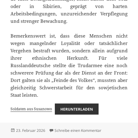
oder in Sibirien, geprägt von harten
Arbeitsbedingungen, unzureichender Verpflegung
und strenger Bewachung.
Bemerkenswert ist, dass diese Menschen nicht
wegen mangelnder Loyalität oder tatsächlicher
Vergehen bestraft wurden, sondern allein aufgrund
ihrer ethnischen Herkunft. Für viele
Russlanddeutsche stellte die Trudarmee eine noch
schwerere Prüfung dar als der Dienst an der Front:
Dort galten sie als „Feinde des Volkes“, mussten aber
gleichzeitig Schwerstarbeit für den sowjetischen
Staat leisten.
Soldaten aus Susanowo
HERUNTERLADEN
Veröffentlicht
zu Soldaten aus Sus
23. Februar 2026
Schreibe einen Kommentar
am