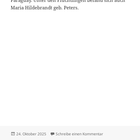
Paraguay. Unter den Flüchtlingen befand sich auch
Maria Hildebrandt geb. Peters.
Veröffentlicht
zu Hildebrandt Dietr
24. Oktober 2025
Schreibe einen Kommentar
am