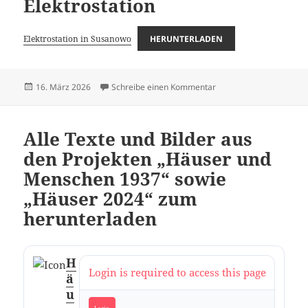
Elektrostation
Elektrostation in Susanowo
HERUNTERLADEN
Veröffentlicht
zu Unfall auf der Elektro
16. März 2026
Schreibe einen Kommentar
am
Alle Texte und Bilder aus
den Projekten „Häuser und
Menschen 1937“ sowie
„Häuser 2024“ zum
herunterladen
H
Login is required to access this page
ä
u
Login