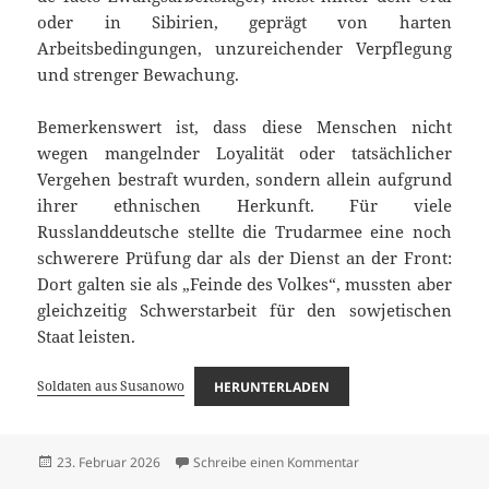
oder in Sibirien, geprägt von harten
Arbeitsbedingungen, unzureichender Verpflegung
und strenger Bewachung.
Bemerkenswert ist, dass diese Menschen nicht
wegen mangelnder Loyalität oder tatsächlicher
Vergehen bestraft wurden, sondern allein aufgrund
ihrer ethnischen Herkunft. Für viele
Russlanddeutsche stellte die Trudarmee eine noch
schwerere Prüfung dar als der Dienst an der Front:
Dort galten sie als „Feinde des Volkes“, mussten aber
gleichzeitig Schwerstarbeit für den sowjetischen
Staat leisten.
Soldaten aus Susanowo
HERUNTERLADEN
Veröffentlicht
zu Soldaten aus Sus
23. Februar 2026
Schreibe einen Kommentar
am