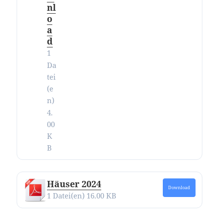
nl
o
a
d
1
Da
tei
(e
n)
4.
00
K
B
Häuser 2024
Download
1 Datei(en)
16.00 KB