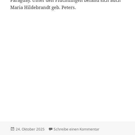
Paraguay. Unter den Flüchtlingen befand sich auch
Maria Hildebrandt geb. Peters.
Veröffentlicht
zu Hildebrandt Dietr
24. Oktober 2025
Schreibe einen Kommentar
am