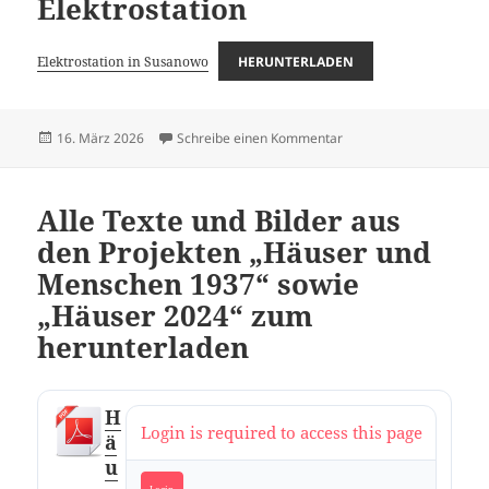
Elektrostation
Elektrostation in Susanowo
HERUNTERLADEN
Veröffentlicht
zu Unfall auf der Elektro
16. März 2026
Schreibe einen Kommentar
am
Alle Texte und Bilder aus
den Projekten „Häuser und
Menschen 1937“ sowie
„Häuser 2024“ zum
herunterladen
H
Login is required to access this page
ä
u
Login