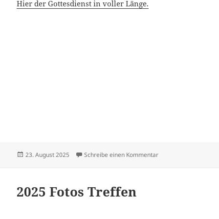
Hier der Gottesdienst in voller Länge.
Veröffentlicht
zu Sängerfest in Sus
23. August 2025
Schreibe einen Kommentar
am
2025 Fotos Treffen