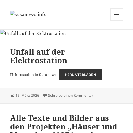
MENÜ
susanowo.info
UND
WIDGETS
Unfall auf der
Elektrostation
Elektrostation in Susanowo
HERUNTERLADEN
Veröffentlicht
zu Unfall auf der Elektro
16. März 2026
Schreibe einen Kommentar
am
Alle Texte und Bilder aus
den Projekten „Häuser und