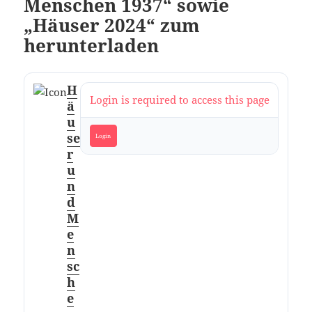
Menschen 1937“ sowie
„Häuser 2024“ zum
herunterladen
H
Login is required to access this page
ä
u
se
Login
r
u
n
d
M
e
n
sc
h
e