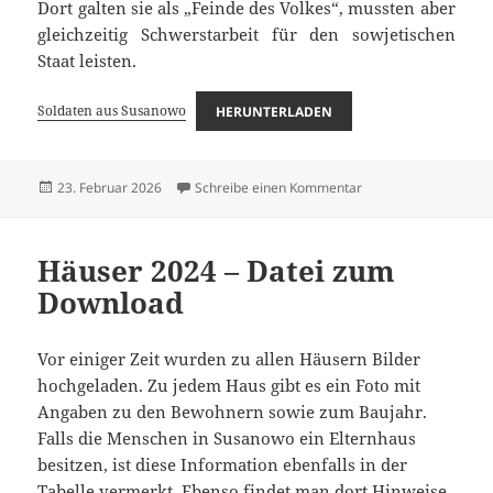
Dort galten sie als „Feinde des Volkes“, mussten aber
gleichzeitig Schwerstarbeit für den sowjetischen
Staat leisten.
Soldaten aus Susanowo
HERUNTERLADEN
Veröffentlicht
zu Soldaten aus Sus
23. Februar 2026
Schreibe einen Kommentar
am
Häuser 2024 – Datei zum
Download
Vor einiger Zeit wurden zu allen Häusern Bilder
hochgeladen. Zu jedem Haus gibt es ein Foto mit
Angaben zu den Bewohnern sowie zum Baujahr.
Falls die Menschen in Susanowo ein Elternhaus
besitzen, ist diese Information ebenfalls in der
Tabelle vermerkt. Ebenso findet man dort Hinweise