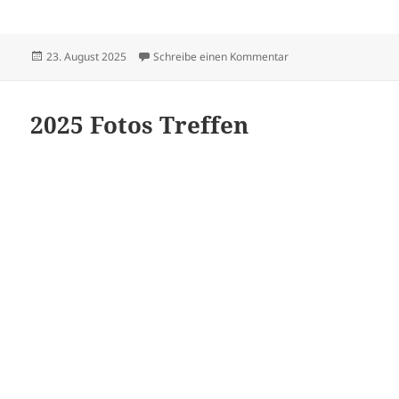
Veröffentlicht
zu Sängerfest in Sus
23. August 2025
Schreibe einen Kommentar
am
2025 Fotos Treffen