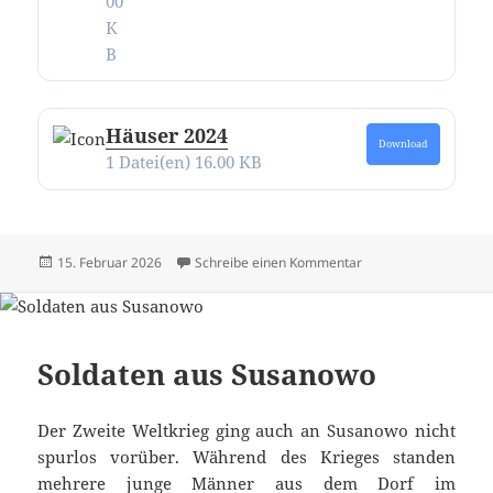
00
K
B
Häuser 2024
Download
1 Datei(en)
16.00 KB
Veröffentlicht
zu Alle Texte und Bi
15. Februar 2026
Schreibe einen Kommentar
am
Soldaten aus Susanowo
Der Zweite Weltkrieg ging auch an Susanowo nicht
spurlos vorüber. Während des Krieges standen
mehrere junge Männer aus dem Dorf im