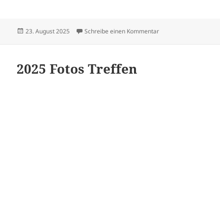
Veröffentlicht
zu Sängerfest in Sus
23. August 2025
Schreibe einen Kommentar
am
2025 Fotos Treffen