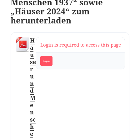
Menschen 1937“ sowie
„Häuser 2024“ zum
herunterladen
H
Login is required to access this page
ä
u
se
Login
r
u
n
d
M
e
n
sc
h
e