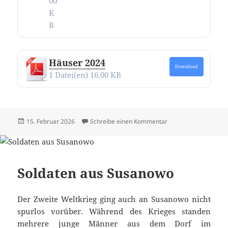
00
K
B
Häuser 2024
Download
1 Datei(en)
16.00 KB
Veröffentlicht
zu Alle Texte und Bi
15. Februar 2026
Schreibe einen Kommentar
am
Soldaten aus Susanowo
Der Zweite Weltkrieg ging auch an Susanowo nicht
spurlos vorüber. Während des Krieges standen
mehrere junge Männer aus dem Dorf im