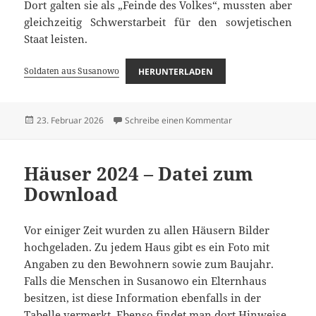
Dort galten sie als „Feinde des Volkes“, mussten aber
gleichzeitig Schwerstarbeit für den sowjetischen
Staat leisten.
Soldaten aus Susanowo
HERUNTERLADEN
Veröffentlicht
zu Soldaten aus Sus
23. Februar 2026
Schreibe einen Kommentar
am
Häuser 2024 – Datei zum
Download
Vor einiger Zeit wurden zu allen Häusern Bilder
hochgeladen. Zu jedem Haus gibt es ein Foto mit
Angaben zu den Bewohnern sowie zum Baujahr.
Falls die Menschen in Susanowo ein Elternhaus
besitzen, ist diese Information ebenfalls in der
Tabelle vermerkt. Ebenso findet man dort Hinweise