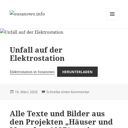
MENÜ
susanowo.info
UND
WIDGETS
Unfall auf der
Elektrostation
Elektrostation in Susanowo
HERUNTERLADEN
Veröffentlicht
zu Unfall auf der Elektro
16. März 2026
Schreibe einen Kommentar
am
Alle Texte und Bilder aus
den Projekten „Häuser und