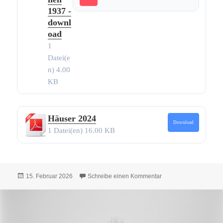
1937 -
downl
oad
1
Datei(e
n)
4.00
KB
Häuser 2024
Download
1 Datei(en)
16.00 KB
Veröffentlicht
zu Alle Texte und Bil
15. Februar 2026
Schreibe einen Kommentar
am