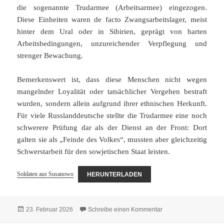
die sogenannte Trudarmee (Arbeitsarmee) eingezogen.
Diese Einheiten waren de facto Zwangsarbeitslager, meist
hinter dem Ural oder in Sibirien, geprägt von harten
Arbeitsbedingungen, unzureichender Verpflegung und
strenger Bewachung.
Bemerkenswert ist, dass diese Menschen nicht wegen
mangelnder Loyalität oder tatsächlicher Vergehen bestraft
wurden, sondern allein aufgrund ihrer ethnischen Herkunft.
Für viele Russlanddeutsche stellte die Trudarmee eine noch
schwerere Prüfung dar als der Dienst an der Front: Dort
galten sie als „Feinde des Volkes“, mussten aber gleichzeitig
Schwerstarbeit für den sowjetischen Staat leisten.
Soldaten aus Susanowo
HERUNTERLADEN
Veröffentlicht
zu Soldaten aus Sus
23. Februar 2026
Schreibe einen Kommentar
am