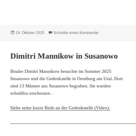
Veröffentlicht
zu Hildebrandt Dietric
24. Oktober 2025
Schreibe einen Kommentar
am
Dimitri Mannikow in Susanowo
Bruder Dimitri Mannikow besuchte im Sommer 2025
Susanowo und die Gedenkstelle in Orenburg am Ural. Dort
sind 13 Männer aus Susanowo begraben. Sie wurden
schuldlos erschossen .
Siehe seine kurze Rede an der Gedenkstelle (Video).