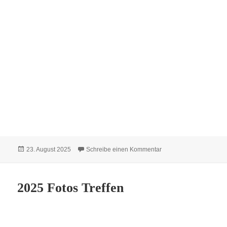
Veröffentlicht
zu Sängerfest in Susa
23. August 2025
Schreibe einen Kommentar
am
2025 Fotos Treffen