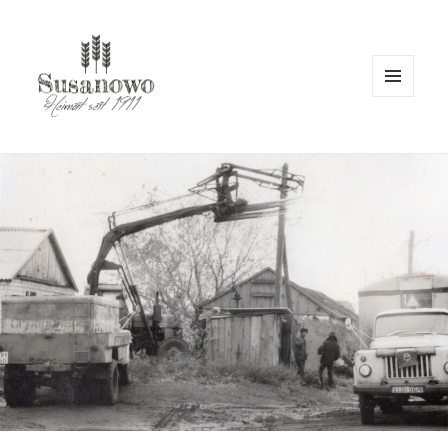
MENÜ
UND
WIDGETS
susanowo.info