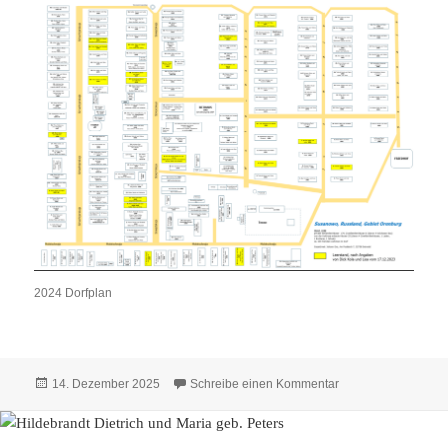
2024 Dorfplan
Veröffentlicht
zu Häuser 2024 – 
14. Dezember 2025
Schreibe einen Kommentar
am