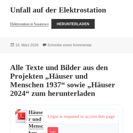
Unfall auf der Elektrostation
Elektrostation in Susanowo
HERUNTERLADEN
Veröffentlicht
zu Unfall auf der Elektros
16. März 2026
Schreibe einen Kommentar
am
Alle Texte und Bilder aus den
Projekten „Häuser und
Menschen 1937“ sowie „Häuser
2024“ zum herunterladen
Häuse
Login is required to access this page
r und
Mensc
hen
Login