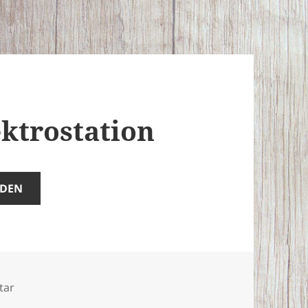
ektrostation
ADEN
zu Unfall auf der Elektrostation
tar