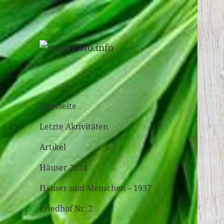
susanowo.info
Startseite
Letzte Aktivitäten
Artikel
Häuser 2024
Häuser und Menschen – 1937
Friedhof Nr. 2