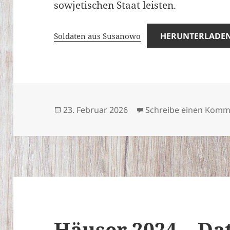
sowjetischen Staat leisten.
HERUNTERLADE
Soldaten aus Susanowo
Veröffentlicht
23. Februar 2026
Schreibe einen Komm
am
Häuser 2024 – Da