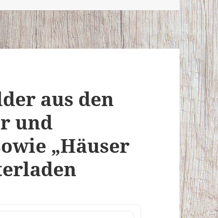
lder aus den
er und
sowie „Häuser
terladen