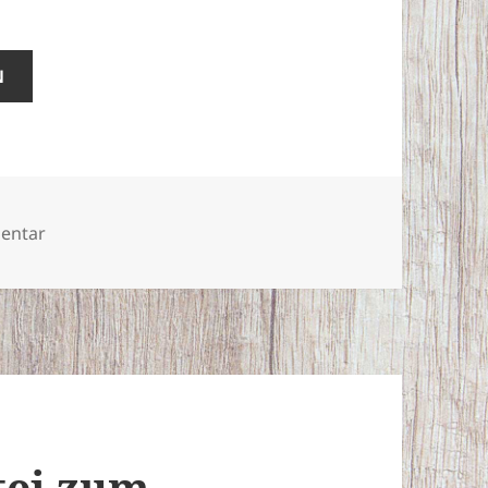
N
zu Soldaten aus Susanowo
entar
tei zum