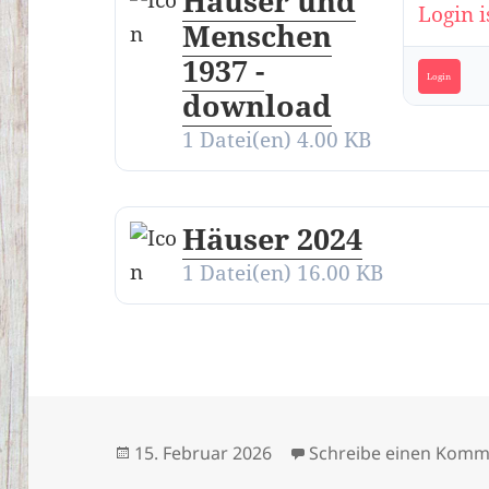
Häuser und
Login i
Menschen
1937 -
Login
download
1 Datei(en)
4.00 KB
Häuser 2024
1 Datei(en)
16.00 KB
Veröffentlicht
15. Februar 2026
Schreibe einen Komm
am