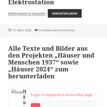
Elektrostation
Elektrostation in Susanowo
HERUNTERLADEN
Veröffentlicht
zu Unfall auf der Elektro
16. März 2026
Schreibe einen Kommentar
am
Alle Texte und Bilder aus
den Projekten „Häuser und
Menschen 1937“ sowie
„Häuser 2024“ zum
herunterladen
H
Login is required to access this page
ä
u
Login