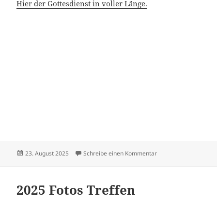
Hier der Gottesdienst in voller Länge.
Veröffentlicht
zu Sängerfest in Sus
23. August 2025
Schreibe einen Kommentar
am
2025 Fotos Treffen