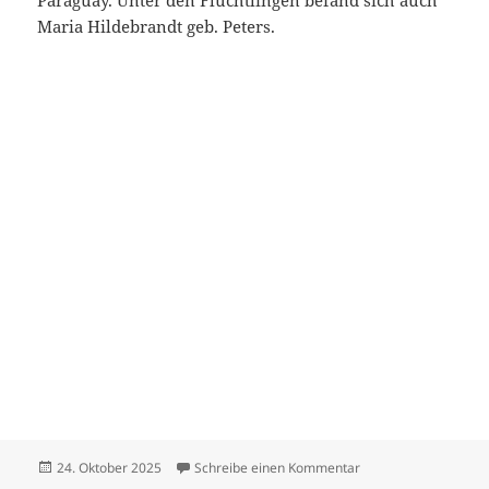
Paraguay. Unter den Flüchtlingen befand sich auch
Maria Hildebrandt geb. Peters.
Veröffentlicht
zu Hildebrandt Dietr
24. Oktober 2025
Schreibe einen Kommentar
am