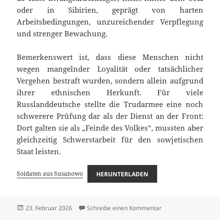
oder in Sibirien, geprägt von harten
Arbeitsbedingungen, unzureichender Verpflegung
und strenger Bewachung.
Bemerkenswert ist, dass diese Menschen nicht
wegen mangelnder Loyalität oder tatsächlicher
Vergehen bestraft wurden, sondern allein aufgrund
ihrer ethnischen Herkunft. Für viele
Russlanddeutsche stellte die Trudarmee eine noch
schwerere Prüfung dar als der Dienst an der Front:
Dort galten sie als „Feinde des Volkes“, mussten aber
gleichzeitig Schwerstarbeit für den sowjetischen
Staat leisten.
Soldaten aus Susanowo
HERUNTERLADEN
Veröffentlicht
zu Soldaten aus Sus
23. Februar 2026
Schreibe einen Kommentar
am