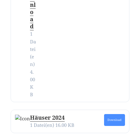
nl
o
a
d
1
Da
tei
(e
n)
4.
00
K
B
Häuser 2024
Download
1 Datei(en)
16.00 KB