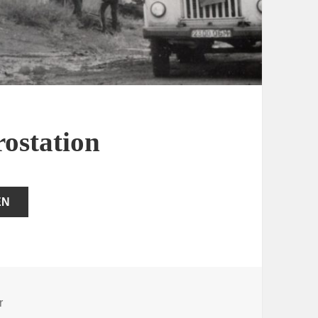
rostation
EN
zu Unfall auf der Elektrostation
r