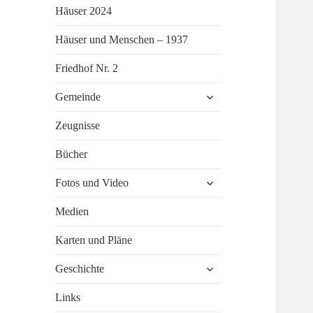
Häuser 2024
Häuser und Menschen – 1937
Friedhof Nr. 2
untermenü
Gemeinde
öffnen
Zeugnisse
Bücher
untermenü
Fotos und Video
öffnen
Medien
Karten und Pläne
untermenü
Geschichte
öffnen
Links