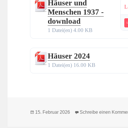
Häuser und
L
Menschen 1937 -
download
L
1 Datei(en)
4.00 KB
Häuser 2024
1 Datei(en)
16.00 KB
Veröffentlicht
15. Februar 2026
Schreibe einen Komme
am