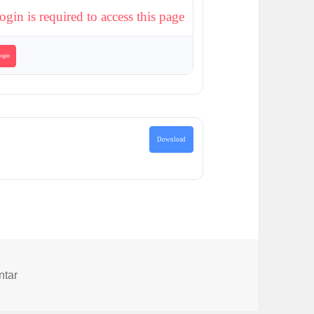
ogin is required to access this page
ogin
Download
zu Alle Texte und Bilder aus den Projekten „Häuser und M
ntar