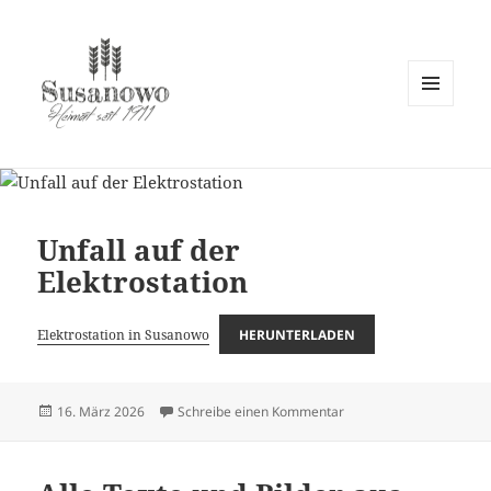
MENÜ
UND
susanowo.info
WIDGETS
Unfall auf der
Elektrostation
Elektrostation in Susanowo
HERUNTERLADEN
Veröffentlicht
zu Unfall auf der Elektro
16. März 2026
Schreibe einen Kommentar
am