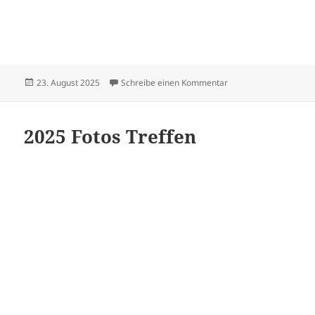
Veröffentlicht
zu Sängerfest in Sus
23. August 2025
Schreibe einen Kommentar
am
2025 Fotos Treffen