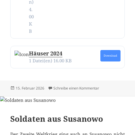
n)
4.
00
K
B
Häuser 2024
Download
1 Datei(en)
16.00 KB
Veröffentlicht
zu Alle Texte und Bi
15. Februar 2026
Schreibe einen Kommentar
am
Soldaten aus Susanowo
Der Zweite Weltkrieg ging auch an Susanowo nicht