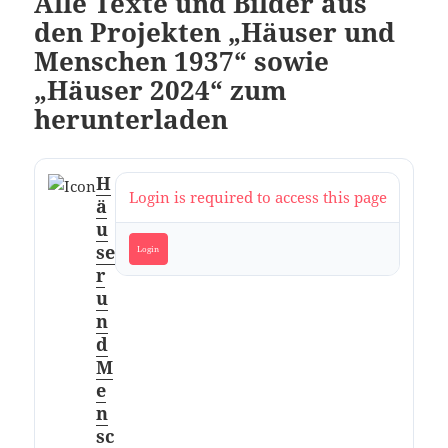
Alle Texte und Bilder aus
den Projekten „Häuser und
Menschen 1937“ sowie
„Häuser 2024“ zum
herunterladen
H
Login is required to access this page
ä
u
se
Login
r
u
n
d
M
e
n
sc