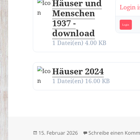
Häuser und
Login i
Menschen
1937 -
Login
download
1 Datei(en)
4.00 KB
Häuser 2024
1 Datei(en)
16.00 KB
Veröffentlicht
15. Februar 2026
Schreibe einen Komm
am