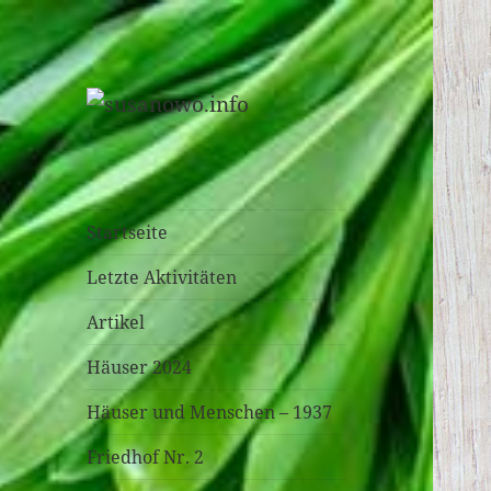
susanowo.info
Startseite
Letzte Aktivitäten
Artikel
Häuser 2024
Häuser und Menschen – 1937
Friedhof Nr. 2