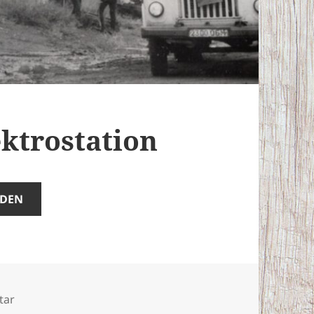
ektrostation
ADEN
zu Unfall auf der Elektrostation
tar