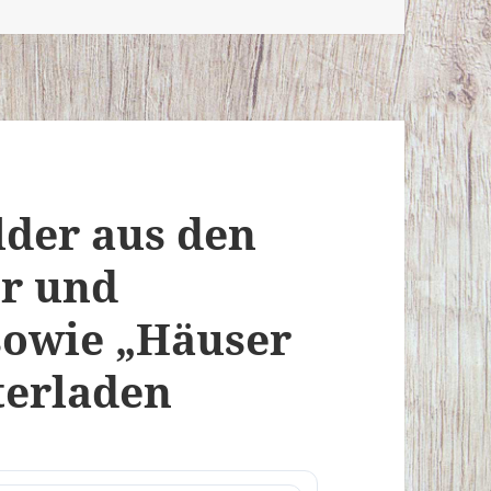
lder aus den
er und
sowie „Häuser
terladen