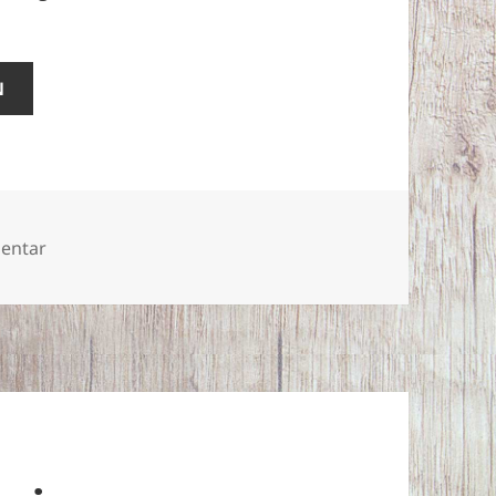
N
zu Soldaten aus Susanowo
entar