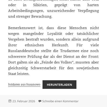
oder in Sibirien, geprägt von harten
Arbeitsbedingungen, unzureichender Verpflegung
und strenger Bewachung.
Bemerkenswert ist, dass diese Menschen nicht
wegen mangelnder Loyalität oder tatsächlicher
Vergehen bestraft wurden, sondern allein aufgrund
ihrer ethnischen Herkunft. Für viele
Russlanddeutsche stellte die Trudarmee eine noch
schwerere Prüfung dar als der Dienst an der Front:
Dort galten sie als „Feinde des Volkes“, mussten aber
gleichzeitig Schwerstarbeit für den sowjetischen
Staat leisten.
Soldaten aus Susanowo
HERUNTERLADEN
Veröffentlicht
zu Soldaten aus Sus
23. Februar 2026
Schreibe einen Kommentar
am