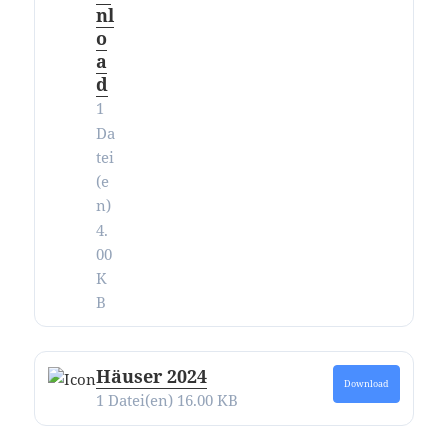
nl
o
a
d
1
Da
tei
(e
n)
4.
00
K
B
Häuser 2024
Download
1 Datei(en)
16.00 KB