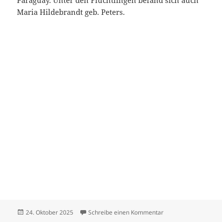
Paraguay. Unter den Flüchtlingen befand sich auch
Maria Hildebrandt geb. Peters.
Veröffentlicht
zu Hildebrandt Dietr
24. Oktober 2025
Schreibe einen Kommentar
am