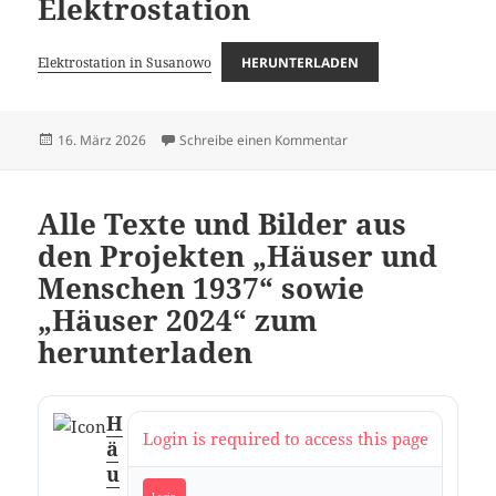
Elektrostation
Elektrostation in Susanowo
HERUNTERLADEN
Veröffentlicht
zu Unfall auf der Elektro
16. März 2026
Schreibe einen Kommentar
am
Alle Texte und Bilder aus
den Projekten „Häuser und
Menschen 1937“ sowie
„Häuser 2024“ zum
herunterladen
H
Login is required to access this page
ä
u
Login