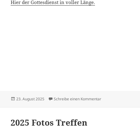
Hier der Gottesdienst in voller Länge.
Veröffentlicht
zu Sängerfest in Sus
23. August 2025
Schreibe einen Kommentar
am
2025 Fotos Treffen