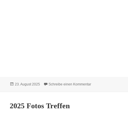
Veröffentlicht
zu Sängerfest in Susa
23. August 2025
Schreibe einen Kommentar
am
2025 Fotos Treffen