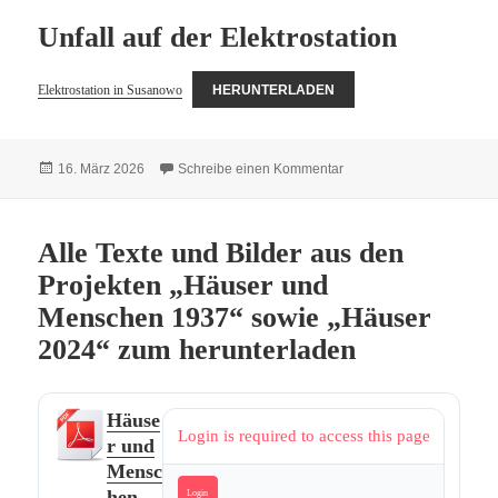
Unfall auf der Elektrostation
Elektrostation in Susanowo
HERUNTERLADEN
Veröffentlicht
zu Unfall auf der Elektros
16. März 2026
Schreibe einen Kommentar
am
Alle Texte und Bilder aus den
Projekten „Häuser und
Menschen 1937“ sowie „Häuser
2024“ zum herunterladen
Häuse
Login is required to access this page
r und
Mensc
hen
Login