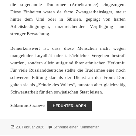
die sogenannte Trudarmee (Arbeitsarmee) eingezogen.
Diese Einheiten waren de facto Zwangsarbeitslager, meist
hinter dem Ural oder in Sibirien, geprägt von harten
Arbeitsbedingungen, unzureichender Verpflegung und
strenger Bewachung.
Bemerkenswert ist, dass diese Menschen nicht wegen
mangelnder Loyalität oder tatsächlicher Vergehen bestraft
wurden, sondern allein aufgrund ihrer ethnischen Herkunft.
Für viele Russlanddeutsche stellte die Trudarmee eine noch
schwerere Prüfung dar als der Dienst an der Front: Dort
galten sie als „Feinde des Volkes“, mussten aber gleichzeitig
Schwerstarbeit für den sowjetischen Staat leisten.
Soldaten aus Susanowo
HERUNTERLADEN
Veröffentlicht
zu Soldaten aus Sus
23. Februar 2026
Schreibe einen Kommentar
am