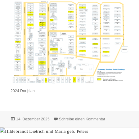
2024 Dorfplan
Veröffentlicht
zu Häuser 2024 – 
14. Dezember 2025
Schreibe einen Kommentar
am