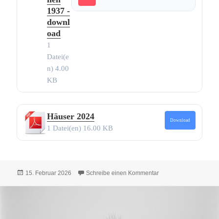
1937 -
downl
oad
1
Datei(e
n)
4.00
KB
Häuser 2024
Download
1 Datei(en)
16.00 KB
Veröffentlicht
zu Alle Texte und Bil
15. Februar 2026
Schreibe einen Kommentar
am