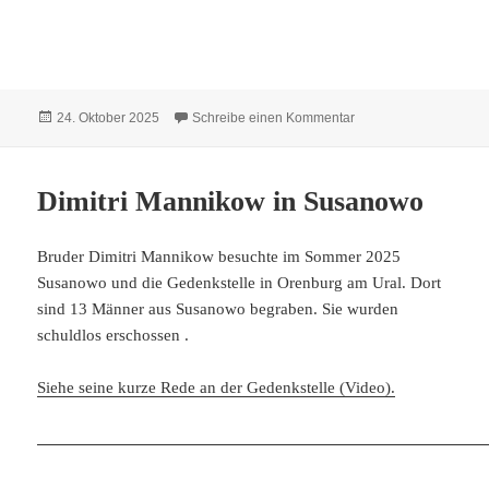
Veröffentlicht
zu Hildebrandt Dietric
24. Oktober 2025
Schreibe einen Kommentar
am
Dimitri Mannikow in Susanowo
Bruder Dimitri Mannikow besuchte im Sommer 2025
Susanowo und die Gedenkstelle in Orenburg am Ural. Dort
sind 13 Männer aus Susanowo begraben. Sie wurden
schuldlos erschossen .
Siehe seine kurze Rede an der Gedenkstelle (Video).