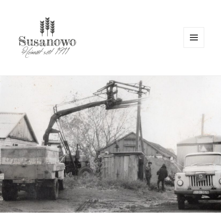
MENÜ
UND
WIDGETS
susanowo.info