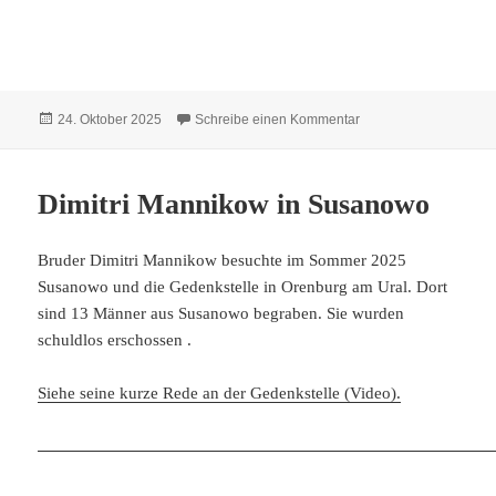
Veröffentlicht
zu Hildebrandt Dietric
24. Oktober 2025
Schreibe einen Kommentar
am
Dimitri Mannikow in Susanowo
Bruder Dimitri Mannikow besuchte im Sommer 2025
Susanowo und die Gedenkstelle in Orenburg am Ural. Dort
sind 13 Männer aus Susanowo begraben. Sie wurden
schuldlos erschossen .
Siehe seine kurze Rede an der Gedenkstelle (Video).