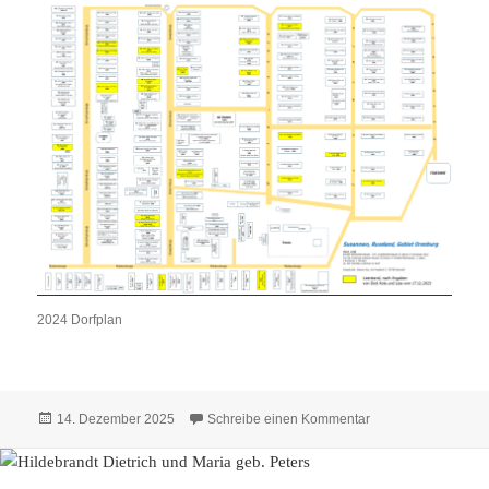
2024 Dorfplan
Veröffentlicht
zu Häuser 2024 – 
14. Dezember 2025
Schreibe einen Kommentar
am