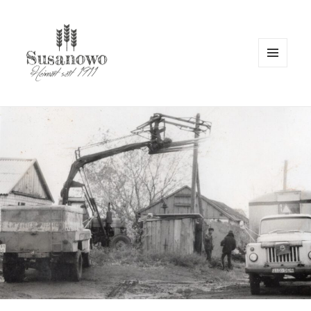
MENÜ
UND
WIDGETS
susanowo.info