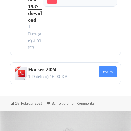
1937 -
downl
oad
1
Datei(e
n)
4.00
KB
Häuser 2024
Download
1 Datei(en)
16.00 KB
Veröffentlicht
zu Alle Texte und Bil
15. Februar 2026
Schreibe einen Kommentar
am