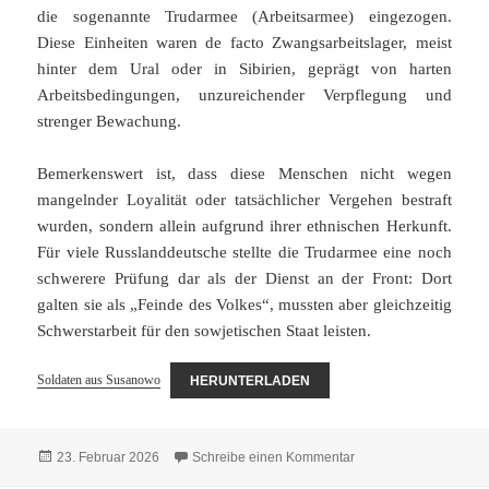
die sogenannte Trudarmee (Arbeitsarmee) eingezogen.
Diese Einheiten waren de facto Zwangsarbeitslager, meist
hinter dem Ural oder in Sibirien, geprägt von harten
Arbeitsbedingungen, unzureichender Verpflegung und
strenger Bewachung.
Bemerkenswert ist, dass diese Menschen nicht wegen
mangelnder Loyalität oder tatsächlicher Vergehen bestraft
wurden, sondern allein aufgrund ihrer ethnischen Herkunft.
Für viele Russlanddeutsche stellte die Trudarmee eine noch
schwerere Prüfung dar als der Dienst an der Front: Dort
galten sie als „Feinde des Volkes“, mussten aber gleichzeitig
Schwerstarbeit für den sowjetischen Staat leisten.
Soldaten aus Susanowo
HERUNTERLADEN
Veröffentlicht
zu Soldaten aus Sus
23. Februar 2026
Schreibe einen Kommentar
am