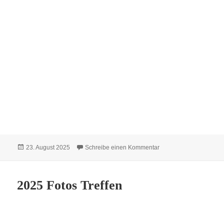
Veröffentlicht
zu Sängerfest in Susa
23. August 2025
Schreibe einen Kommentar
am
2025 Fotos Treffen