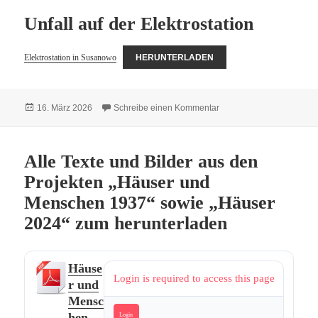
Unfall auf der Elektrostation
Elektrostation in Susanowo
HERUNTERLADEN
Veröffentlicht
zu Unfall auf der Elektros
16. März 2026
Schreibe einen Kommentar
am
Alle Texte und Bilder aus den
Projekten „Häuser und
Menschen 1937“ sowie „Häuser
2024“ zum herunterladen
Häuse
Login is required to access this page
r und
Mensc
hen
Login