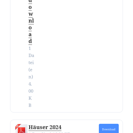
o
w
nl
o
a
d
1
Da
tei
(e
n)
4.
00
K
B
Häuser 2024
Download