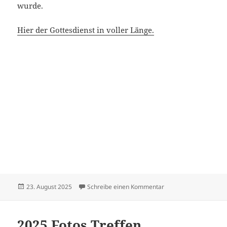
wurde.
Hier der Gottesdienst in voller Länge.
Veröffentlicht
zu Sängerfest in Sus
23. August 2025
Schreibe einen Kommentar
am
2025 Fotos Treffen