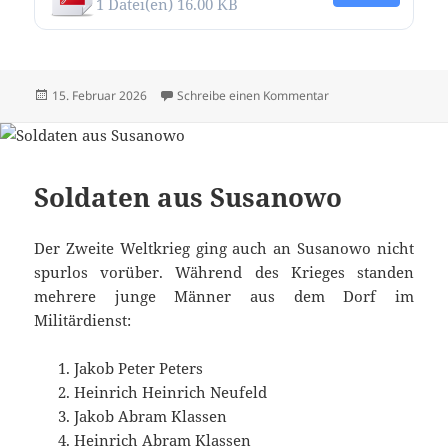
1 Datei(en)
16.00 KB
Veröffentlicht
zu Alle Texte und Bi
15. Februar 2026
Schreibe einen Kommentar
am
Soldaten aus Susanowo
Der Zweite Weltkrieg ging auch an Susanowo nicht
spurlos vorüber. Während des Krieges standen
mehrere junge Männer aus dem Dorf im
Militärdienst:
Jakob Peter Peters
Heinrich Heinrich Neufeld
Jakob Abram Klassen
Heinrich Abram Klassen