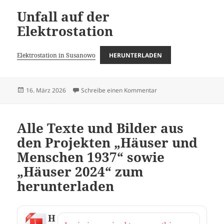
Unfall auf der
Elektrostation
Elektrostation in Susanowo
HERUNTERLADEN
Veröffentlicht
zu Unfall auf der Elektro
16. März 2026
Schreibe einen Kommentar
am
Alle Texte und Bilder aus
den Projekten „Häuser und
Menschen 1937“ sowie
„Häuser 2024“ zum
herunterladen
H