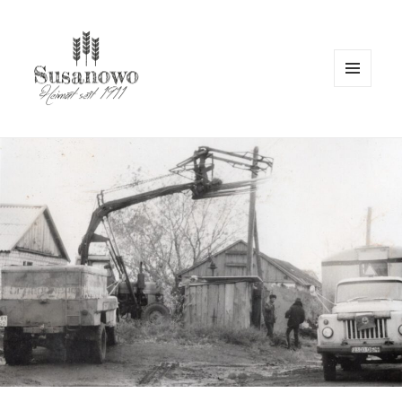
MENÜ
UND
susanowo.info
WIDGETS