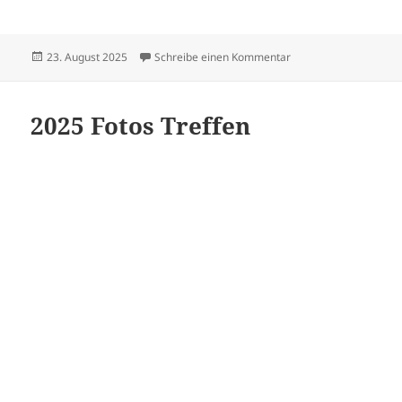
Veröffentlicht
zu Sängerfest in Sus
23. August 2025
Schreibe einen Kommentar
am
2025 Fotos Treffen