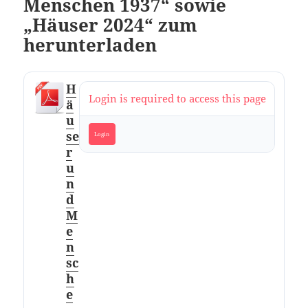
Menschen 1937“ sowie
„Häuser 2024“ zum
herunterladen
H
Login is required to access this page
ä
u
se
Login
r
u
n
d
M
e
n
sc
h
e