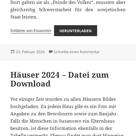
Dort galten sie als „Feinde des Volkes“, mussten aber
gleichzeitig Schwerstarbeit für den sowjetischen
Staat leisten.
Soldaten aus Susanowo
HERUNTERLADEN
Veröffentlicht
zu Soldaten aus Sus
23. Februar 2026
Schreibe einen Kommentar
am
Häuser 2024 – Datei zum
Download
Vor einiger Zeit wurden zu allen Häusern Bilder
hochgeladen. Zu jedem Haus gibt es ein Foto mit
Angaben zu den Bewohnern sowie zum Baujahr.
Falls die Menschen in Susanowo ein Elternhaus
besitzen, ist diese Information ebenfalls in der
Tabelle vermerkt. Ebenso findet man dort Hinweise