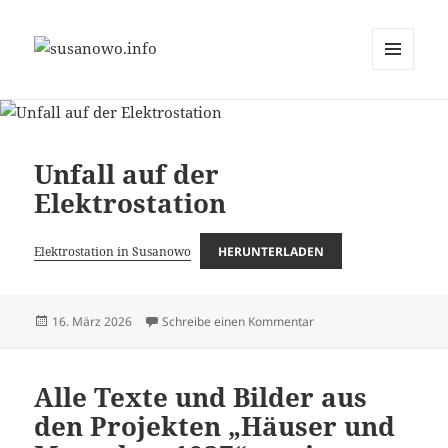
MENÜ
susanowo.info
UND
WIDGETS
Unfall auf der
Elektrostation
Elektrostation in Susanowo
HERUNTERLADEN
Veröffentlicht
zu Unfall auf der Elektro
16. März 2026
Schreibe einen Kommentar
am
Alle Texte und Bilder aus
den Projekten „Häuser und