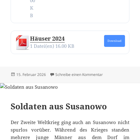
00
K
B
Häuser 2024
Download
1 Datei(en)
16.00 KB
Veröffentlicht
zu Alle Texte und Bi
15. Februar 2026
Schreibe einen Kommentar
am
Soldaten aus Susanowo
Der Zweite Weltkrieg ging auch an Susanowo nicht
spurlos vorüber. Während des Krieges standen
mehrere junge Männer aus dem Dorf im