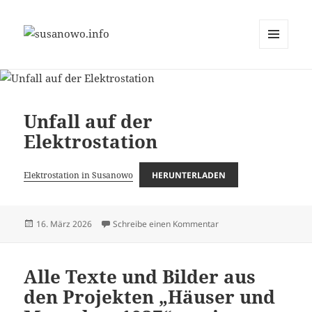
MENÜ
susanowo.info
UND
WIDGETS
Unfall auf der
Elektrostation
Elektrostation in Susanowo
HERUNTERLADEN
Veröffentlicht
zu Unfall auf der Elektro
16. März 2026
Schreibe einen Kommentar
am
Alle Texte und Bilder aus
den Projekten „Häuser und