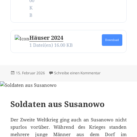
00
K
B
Häuser 2024
Download
1 Datei(en)
16.00 KB
Veröffentlicht
zu Alle Texte und Bi
15. Februar 2026
Schreibe einen Kommentar
am
Soldaten aus Susanowo
Der Zweite Weltkrieg ging auch an Susanowo nicht
spurlos vorüber. Während des Krieges standen
mehrere junge Männer aus dem Dorf im