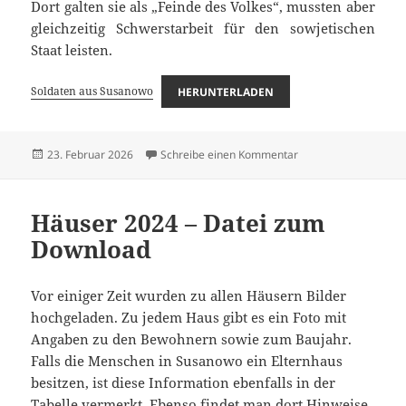
Dort galten sie als „Feinde des Volkes“, mussten aber
gleichzeitig Schwerstarbeit für den sowjetischen
Staat leisten.
Soldaten aus Susanowo
HERUNTERLADEN
Veröffentlicht
zu Soldaten aus Sus
23. Februar 2026
Schreibe einen Kommentar
am
Häuser 2024 – Datei zum
Download
Vor einiger Zeit wurden zu allen Häusern Bilder
hochgeladen. Zu jedem Haus gibt es ein Foto mit
Angaben zu den Bewohnern sowie zum Baujahr.
Falls die Menschen in Susanowo ein Elternhaus
besitzen, ist diese Information ebenfalls in der
Tabelle vermerkt. Ebenso findet man dort Hinweise