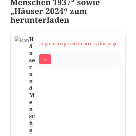
Menschen 1937“ sowie
„Häuser 2024“ zum
herunterladen
H
Login is required to access this page
ä
u
se
Login
r
u
n
d
M
e
n
sc
h
e