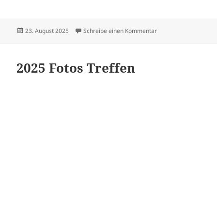
Veröffentlicht
zu Sängerfest in Sus
23. August 2025
Schreibe einen Kommentar
am
2025 Fotos Treffen