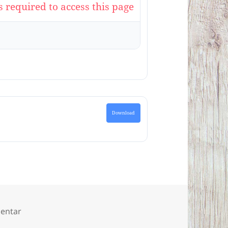
s required to access this page
Download
zu Alle Texte und Bilder aus den Projekten „Häuser
entar