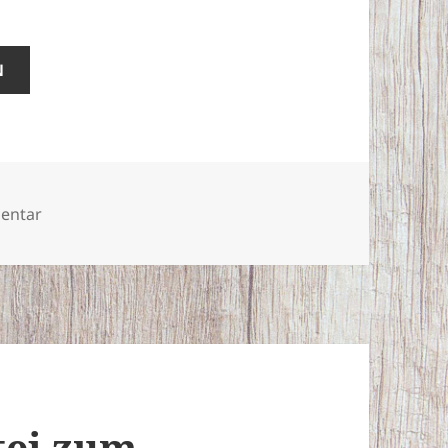
N
zu Soldaten aus Susanowo
entar
tei zum