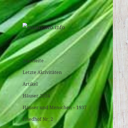
susanowo.info
Startseite
Letzte Aktivitäten
Artikel
Häuser 2024
Häuser und Menschen – 1937
Friedhof Nr. 2