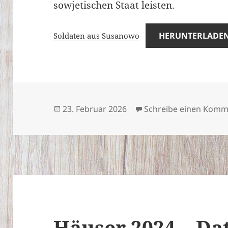
sowjetischen Staat leisten.
HERUNTERLADE
Soldaten aus Susanowo
Veröffentlicht
23. Februar 2026
Schreibe einen Komm
am
Häuser 2024 – Da