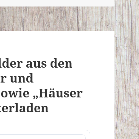
lder aus den
er und
sowie „Häuser
terladen