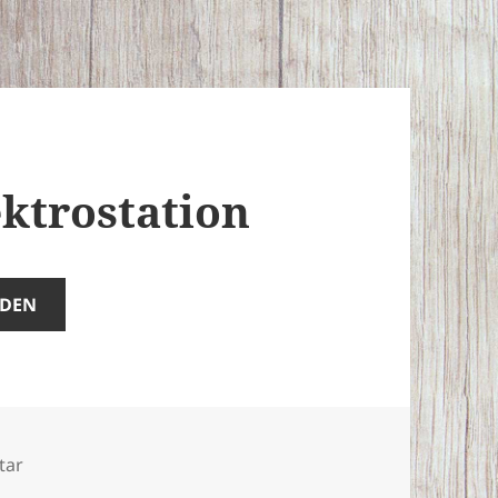
ektrostation
ADEN
zu Unfall auf der Elektrostation
tar