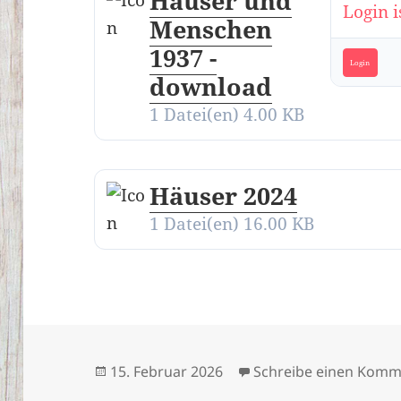
Häuser und
Login i
Menschen
1937 -
Login
download
1 Datei(en)
4.00 KB
Häuser 2024
1 Datei(en)
16.00 KB
Veröffentlicht
15. Februar 2026
Schreibe einen Komm
am