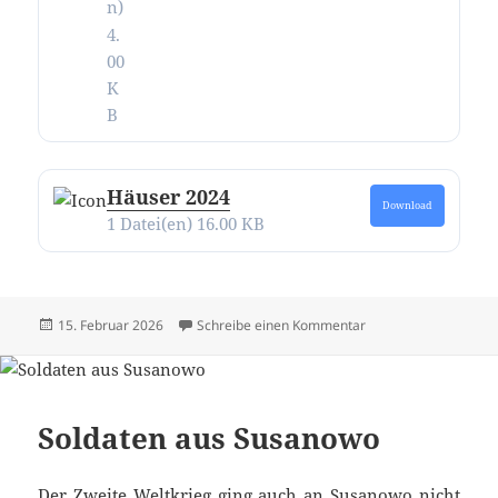
n)
4.
00
K
B
Häuser 2024
Download
1 Datei(en)
16.00 KB
Veröffentlicht
zu Alle Texte und Bi
15. Februar 2026
Schreibe einen Kommentar
am
Soldaten aus Susanowo
Der Zweite Weltkrieg ging auch an Susanowo nicht