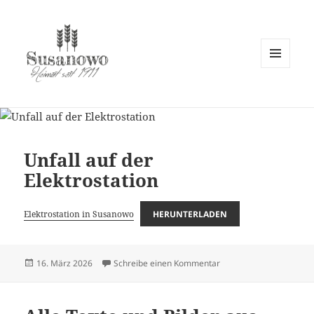
MENÜ
UND
susanowo.info
WIDGETS
Unfall auf der
Elektrostation
Elektrostation in Susanowo
HERUNTERLADEN
Veröffentlicht
zu Unfall auf der Elektro
16. März 2026
Schreibe einen Kommentar
am