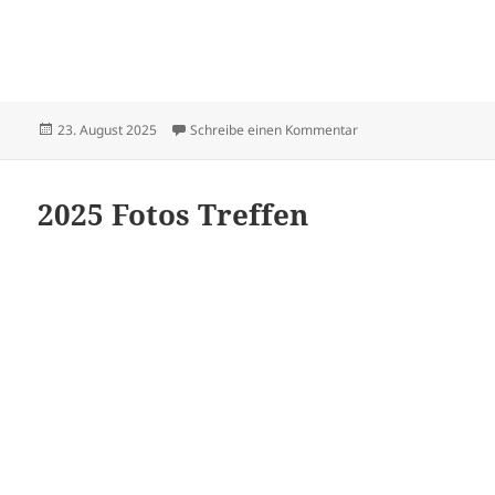
Veröffentlicht
zu Sängerfest in Sus
23. August 2025
Schreibe einen Kommentar
am
2025 Fotos Treffen