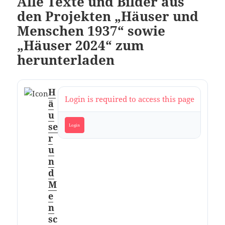
Alle Texte und Bilder aus
den Projekten „Häuser und
Menschen 1937“ sowie
„Häuser 2024“ zum
herunterladen
H
Login is required to access this page
ä
u
se
Login
r
u
n
d
M
e
n
sc