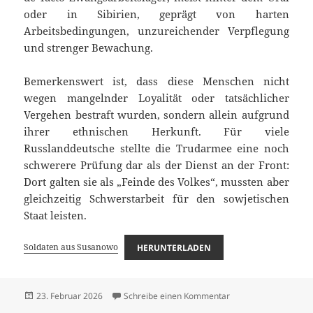
oder in Sibirien, geprägt von harten
Arbeitsbedingungen, unzureichender Verpflegung
und strenger Bewachung.
Bemerkenswert ist, dass diese Menschen nicht
wegen mangelnder Loyalität oder tatsächlicher
Vergehen bestraft wurden, sondern allein aufgrund
ihrer ethnischen Herkunft. Für viele
Russlanddeutsche stellte die Trudarmee eine noch
schwerere Prüfung dar als der Dienst an der Front:
Dort galten sie als „Feinde des Volkes“, mussten aber
gleichzeitig Schwerstarbeit für den sowjetischen
Staat leisten.
Soldaten aus Susanowo
HERUNTERLADEN
Veröffentlicht
zu Soldaten aus Sus
23. Februar 2026
Schreibe einen Kommentar
am