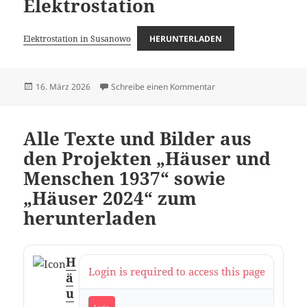
Elektrostation
Elektrostation in Susanowo
HERUNTERLADEN
Veröffentlicht
zu Unfall auf der Elektro
16. März 2026
Schreibe einen Kommentar
am
Alle Texte und Bilder aus
den Projekten „Häuser und
Menschen 1937“ sowie
„Häuser 2024“ zum
herunterladen
H
Login is required to access this page
ä
u
Login