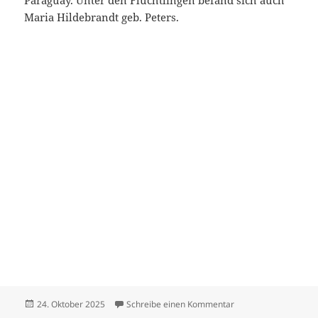
Paraguay. Unter den Flüchtlingen befand sich auch
Maria Hildebrandt geb. Peters.
Veröffentlicht
zu Hildebrandt Dietr
24. Oktober 2025
Schreibe einen Kommentar
am