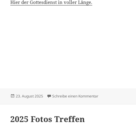
Hier der Gottesdienst in voller Länge.
Veröffentlicht
zu Sängerfest in Sus
23. August 2025
Schreibe einen Kommentar
am
2025 Fotos Treffen