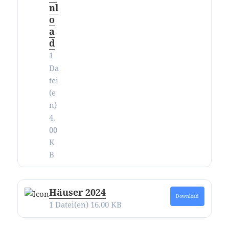
nl
o
a
d
1
Da
tei
(e
n)
4.
00
K
B
Häuser 2024
Download
1 Datei(en)
16.00 KB