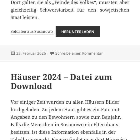
Dort galten sie als „Feinde des Volkes“, mussten aber
gleichzeitig Schwerstarbeit für den sowjetischen
Staat leisten.
Soldaten aus Susanowo
HERUNTERLADEN
Veröffentlicht
zu Soldaten aus Sus
23. Februar 2026
Schreibe einen Kommentar
am
Häuser 2024 – Datei zum
Download
Vor einiger Zeit wurden zu allen Häusern Bilder
hochgeladen. Zu jedem Haus gibt es ein Foto mit
Angaben zu den Bewohnern sowie zum Baujahr.
Falls die Menschen in Susanowo ein Elternhaus
besitzen, ist diese Information ebenfalls in der
Tabelle vermerkt. Ebenso findet man dort Hinweise