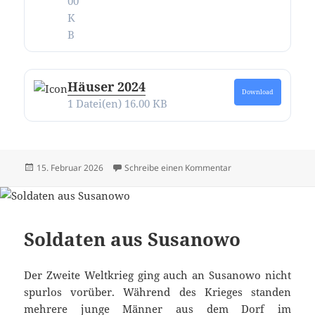
00
K
B
Häuser 2024
Download
1 Datei(en)
16.00 KB
Veröffentlicht
zu Alle Texte und Bi
15. Februar 2026
Schreibe einen Kommentar
am
Soldaten aus Susanowo
Der Zweite Weltkrieg ging auch an Susanowo nicht
spurlos vorüber. Während des Krieges standen
mehrere junge Männer aus dem Dorf im