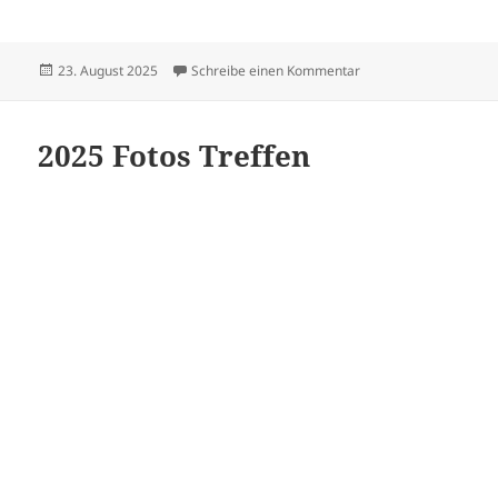
Veröffentlicht
zu Sängerfest in Sus
23. August 2025
Schreibe einen Kommentar
am
2025 Fotos Treffen