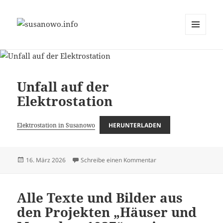
MENÜ
susanowo.info
UND
WIDGETS
Unfall auf der
Elektrostation
Elektrostation in Susanowo
HERUNTERLADEN
Veröffentlicht
zu Unfall auf der Elektro
16. März 2026
Schreibe einen Kommentar
am
Alle Texte und Bilder aus
den Projekten „Häuser und