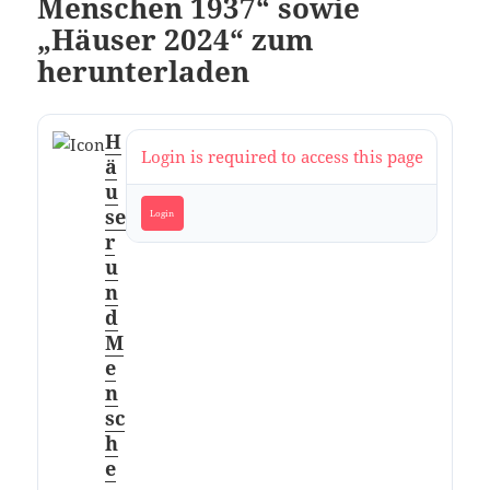
Menschen 1937“ sowie
„Häuser 2024“ zum
herunterladen
H
Login is required to access this page
ä
u
se
Login
r
u
n
d
M
e
n
sc
h
e