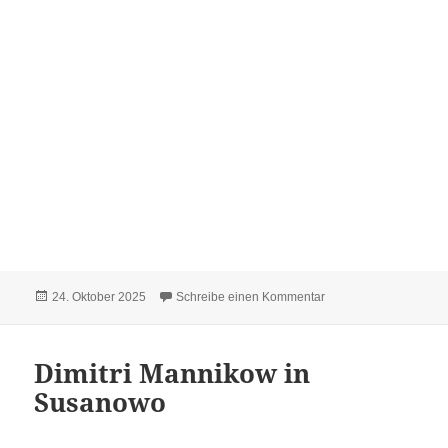
Veröffentlicht
zu Hildebrandt Dietric
24. Oktober 2025
Schreibe einen Kommentar
am
Dimitri Mannikow in
Susanowo