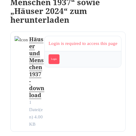
Menschen 1937“ sowie
„Häuser 2024“ zum
herunterladen
Häus
Login is required to access this page
er
und
Mens
Login
chen
1937
-
down
load
1
Datei(e
n)
4.00
KB