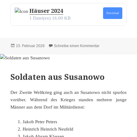
Häuser 2024
Download
1 Datei(en)
16.00 KB
Veröffentlicht
zu Alle Texte und Bil
15. Februar 2026
Schreibe einen Kommentar
am
Soldaten aus Susanowo
Der Zweite Weltkrieg ging auch an Susanowo nicht spurlos
vorüber. Während des Krieges standen mehrere junge
Männer aus dem Dorf im Militärdienst:
Jakob Peter Peters
Heinrich Heinrich Neufeld
Jakob Abram Klassen