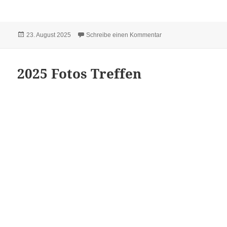
Veröffentlicht
zu Sängerfest in Susa
23. August 2025
Schreibe einen Kommentar
am
2025 Fotos Treffen