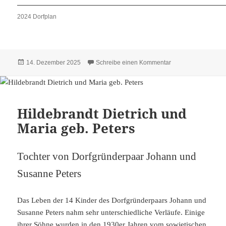
2024 Dorfplan
Veröffentlicht
zu Häuser 2024 – 
14. Dezember 2025
Schreibe einen Kommentar
am
Hildebrandt Dietrich und
Maria geb. Peters
Tochter von Dorfgründerpaar Johann und
Susanne Peters
Das Leben der 14 Kinder des Dorfgründerpaars Johann und
Susanne Peters nahm sehr unterschiedliche Verläufe. Einige
ihrer Söhne wurden in den 1930er Jahren vom sowjetischen