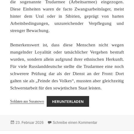
die sogenannte Trudarmee (Arbeitsarmee) eingezogen.
Diese Einheiten waren de facto Zwangsarbeitslager, meist
hinter dem Ural oder in Sibirien, geprägt von harten
Arbeitsbedingungen, unzureichender Verpflegung und
strenger Bewachung.
Bemerkenswert ist, dass diese Menschen nicht wegen
mangelnder Loyalität oder tatsächlicher Vergehen bestraft
wurden, sondern allein aufgrund ihrer ethnischen Herkunft.
Für viele Russlanddeutsche stellte die Trudarmee eine noch
schwerere Prüfung dar als der Dienst an der Front: Dort
galten sie als „Feinde des Volkes“, mussten aber gleichzeitig
Schwerstarbeit für den sowjetischen Staat leisten.
HERUNTERLADEN
Soldaten aus Susanowo
Veröffentlicht
zu Soldaten aus Sus
23. Februar 2026
Schreibe einen Kommentar
am