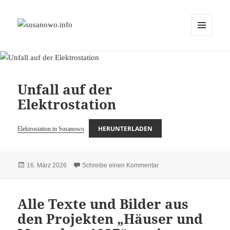
MENÜ
susanowo.info
UND
WIDGETS
Unfall auf der
Elektrostation
HERUNTERLADEN
Elektrostation in Susanowo
Veröffentlicht
zu Unfall auf der Elektros
16. März 2026
Schreibe einen Kommentar
am
Alle Texte und Bilder aus
den Projekten „Häuser und