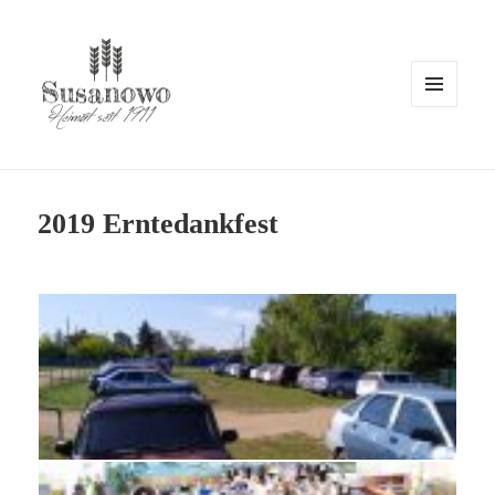
MENÜ
UND
WIDGETS
susanowo.info
2019 Erntedankfest