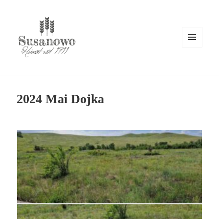
MENÜ
UND
WIDGETS
susanowo.info
2024 Mai Dojka