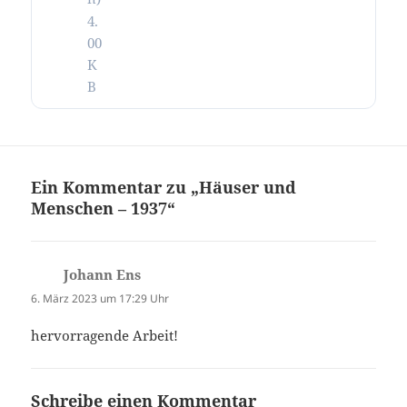
4.
00
K
B
Ein Kommentar zu „Häuser und
Menschen – 1937“
Johann Ens
sagt:
6. März 2023 um 17:29 Uhr
hervorragende Arbeit!
Schreibe einen Kommentar