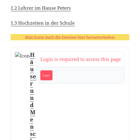
1.2 Lehrer im Hause Peters
1.3 Hochzeiten in der Schule
Man kann auch die Dateien hier herunterladen:
H
Login is required to access this page
ä
u
se
Login
r
u
n
d
M
e
n
sc