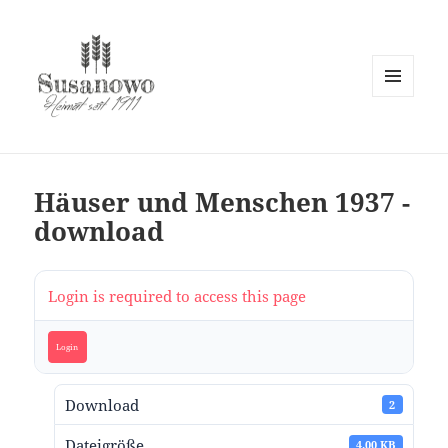
MENÜ
UND
susanowo.info
WIDGETS
Häuser und Menschen 1937 -
download
Login is required to access this page
Login
Download
2
Dateigröße
4.00 KB