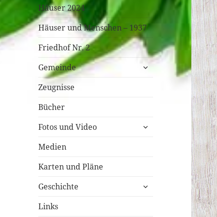
Häuser 2024
Häuser und Menschen – 1937
Friedhof Nr. 2
untermenü
Gemeinde
öffnen
Zeugnisse
Bücher
untermenü
Fotos und Video
öffnen
Medien
Karten und Pläne
untermenü
Geschichte
öffnen
Links